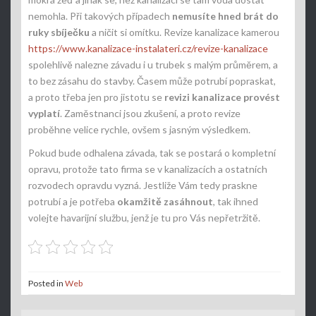
nemohla. Při takových případech
nemusíte hned brát do
ruky sbíječku
a ničit si omítku. Revize kanalizace kamerou
https://www.kanalizace-instalateri.cz/revize-kanalizace
spolehlivě nalezne závadu i u trubek s malým průměrem, a
to bez zásahu do stavby. Časem může potrubí popraskat,
a proto třeba jen pro jistotu se
revizi kanalizace provést
vyplatí
. Zaměstnanci jsou zkušení, a proto revize
proběhne velice rychle, ovšem s jasným výsledkem.
Pokud bude odhalena závada, tak se postará o kompletní
opravu, protože tato firma se v kanalizacích a ostatních
rozvodech opravdu vyzná. Jestliže Vám tedy praskne
potrubí a je potřeba
okamžitě zasáhnout
, tak ihned
volejte havarijní službu, jenž je tu pro Vás nepřetržitě.
Posted in
Web