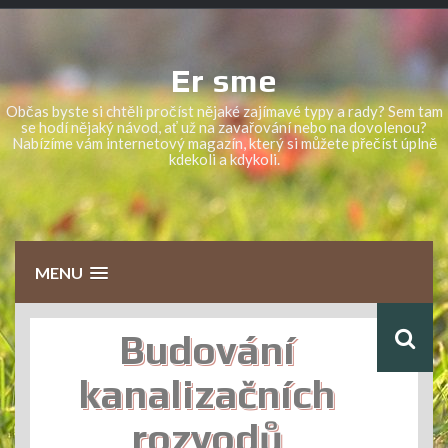
Skip
to
content
Er sme
Občas byste si chtěli pročíst nějaké zajímavé typy a rady? Sem tam
se hodí nějaký návod, ať už na zavařování nebo na dovolenou?
Nabízíme vám internetový magazín, který si můžete přečíst úplně
kdekoli a kdykoli.
MENU
Budování
kanalizačních
rozvodů