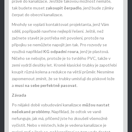
právě do kanalizace. Jestliže takovou možnost nemáte,
tak budete muset
zakoupit čerpadlo
, jenž bude z jímky
čerpat do obecní kanalizace.
Mnohdy se vyplatí kontaktovat projektanta, jenž Vám
sdělí, popřípadě navrhne nejlepší řešení. Ještě, než
začnete stavět je potřeba mít povolení, protože na
přípojku se nemůžete napojit jen tak. Pro rozvody se
využívá například
KG odpadní roura
, jenž je plastová.
Ničeho se nebojte, protože je to tvrdého PVC, takže v
zemi vydrží desítky let. Kromě klasické trubky je zapotřebí
koupit různá kolena a redukce na větší průměr. Nesmíme
zapomenout zmínit, že se trubky umisťují do pískové lože
a
musí na sebe perfektně pasovat
.
Závada
Po nějaké době vybudování kanalizace
můžou nastat
nečekané problémy
. Například, že odtok ve vaně
nefunguje, jak má, přičemž jste ho zkoušeli všemožně
vyčistit. Nebo v místech, kde je vedena kanalizace je
mokrá zeď a jinak se, než kanalizací se tam voda dostat