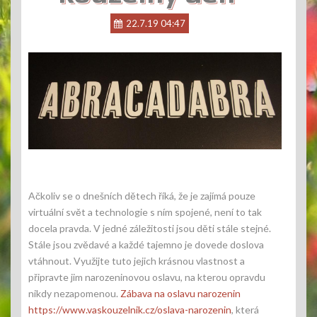
22.7.19 04:47
Ačkoliv se o dnešních dětech říká, že je zajímá pouze
virtuální svět a technologie s ním spojené, není to tak
docela pravda. V jedné záležitosti jsou děti stále stejné.
Stále jsou zvědavé a každé tajemno je dovede doslova
vtáhnout. Využijte tuto jejich krásnou vlastnost a
připravte jim narozeninovou oslavu, na kterou opravdu
nikdy nezapomenou.
Zábava na oslavu narozenin
https://www.vaskouzelnik.cz/oslava-narozenin
, která