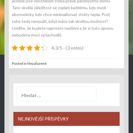
jestliže jste vlastníkem třeba právě panelového domu.
Tato skvělá záležitost se vyplatí každému, kdo myslí
ekonomicky, kdo chce minimalizovat ztráty tepla. Proč
toho tedy nevyužít, když máte tak skvělou možnost?
Uvidíte, že budete naprosto nadšení a že si tuto úpravu
nebudete moci vynachválit.
4.3/5 - (3 votes)
Posted in Nezařazené
Vyhledávání
NEJNOVĚJŠÍ PŘÍSPĚVKY