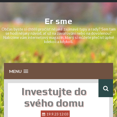
Skip
to
content
Er sme
Občas byste si chtěli pročíst nějaké zajímavé typy a rady? Sem tam
se hodí nějaký návod, ať už na zavařování nebo na dovolenou?
Nabízíme vám internetový magazín, který si můžete přečíst úplně
kdekoli a kdykoli.
MENU
Investujte do
svého domu
19.9.23 12:03