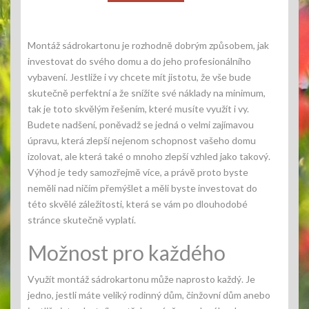
Montáž sádrokartonu
je rozhodně dobrým způsobem, jak
investovat do svého domu a do jeho profesionálního
vybavení. Jestliže i vy chcete mít jistotu, že vše bude
skutečně perfektní a že snížíte své náklady na minimum,
tak je toto skvělým řešením, které musíte využít i vy.
Budete nadšení, poněvadž se jedná o velmi zajímavou
úpravu, která zlepší nejenom schopnost vašeho domu
izolovat, ale která také o mnoho zlepší vzhled jako takový.
Výhod je tedy samozřejmě více, a právě proto byste
neměli nad ničím přemýšlet a měli byste investovat do
této skvělé záležitosti, která se vám po dlouhodobé
stránce skutečně vyplatí.
Možnost pro každého
Využít montáž sádrokartonu může naprosto každý. Je
jedno, jestli máte veliký rodinný dům, činžovní dům anebo