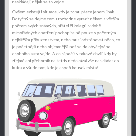
naskládají, nějak se to vejde.
Ovšem existují i situace, kdy je tomu přece jenom jinak.
Dotyčný se dejme tomu rozhodne vyrazit někam s větším
počtem svých známých, přátel či kolegů, v době
mimořádných opatření pochopitelně pouze s početným
nejbližším příbuzenstvem, nebo musí odstěhovat něco, co
je početnější nebo objemnější, než se do obyčejného
osobního auta vejde. A co si počít v takové chvíli, kdy by
zřejmě ani přeborník na tetris nedokázal vše naskládat do
kufru a všude tam, kde je aspoň kousek místa?