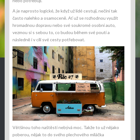
nebo potřebují.
A je naprosto logické, že když už lidé cestují, nečiní tak
často nalehko a osamoceně. Ať už se rozhodnou využít
hromadnou dopravu nebo své soukromé osobní auto,
vezmou si s sebou to, co budou během své pouti a
následně i v cíli své cesty potřebovat.
Většinou toho naštěstí nebývá moc. Takže to už nějako
poberou, nějak to do svého plechového miláčka