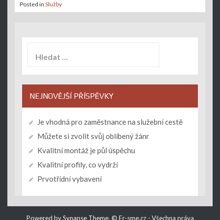
Posted in
Služby
Vyhledávání
NEJNOVĚJŠÍ PŘÍSPĚVKY
Je vhodná pro zaměstnance na služební cestě
Můžete si zvolit svůj oblíbený žánr
Kvalitní montáž je půl úspěchu
Kvalitní profily, co vydrží
Prvotřídní vybavení
Powered by
Synapse Theme
.
© Er-sme.cz - Všechna práva