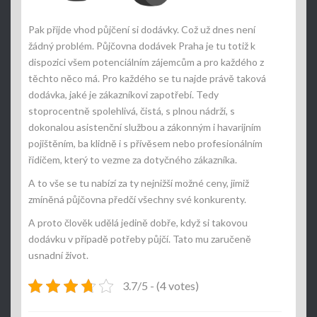
Pak přijde vhod půjčení si dodávky. Což už dnes není
žádný problém.
Půjčovna dodávek Praha
je tu totiž k
dispozici všem potenciálním zájemcům a pro každého z
těchto něco má. Pro každého se tu najde právě taková
dodávka, jaké je zákazníkovi zapotřebí. Tedy
stoprocentně spolehlivá, čistá, s plnou nádrží, s
dokonalou asistenční službou a zákonným i havarijním
pojištěním, ba klidně i s přívěsem nebo profesionálním
řidičem, který to vezme za dotyčného zákazníka.
A to vše se tu nabízí za ty nejnižší možné ceny, jimiž
zmíněná půjčovna předčí všechny své konkurenty.
A proto člověk udělá jedině dobře, když si takovou
dodávku v případě potřeby půjčí. Tato mu zaručeně
usnadní život.
3.7/5 - (4 votes)