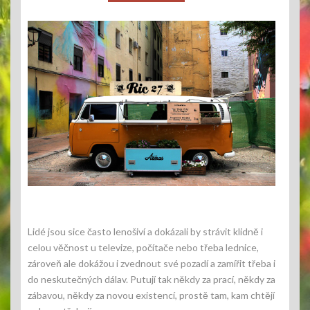
Lidé jsou sice často lenošiví a dokázali by strávit klidně i
celou věčnost u televize, počítače nebo třeba lednice,
zároveň ale dokážou i zvednout své pozadí a zamířit třeba i
do neskutečných dálav. Putují tak někdy za prací, někdy za
zábavou, někdy za novou existencí, prostě tam, kam chtějí