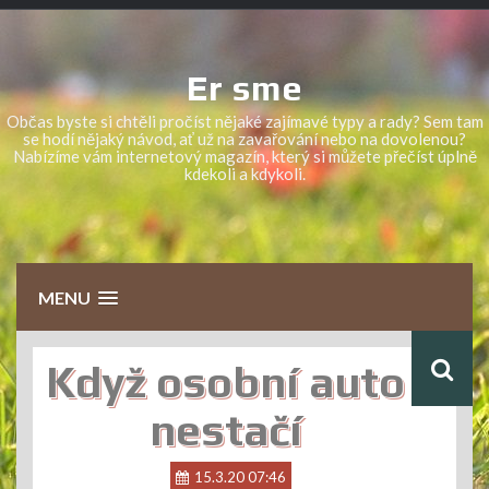
Skip
to
content
Er sme
Občas byste si chtěli pročíst nějaké zajímavé typy a rady? Sem tam
se hodí nějaký návod, ať už na zavařování nebo na dovolenou?
Nabízíme vám internetový magazín, který si můžete přečíst úplně
kdekoli a kdykoli.
MENU
Když osobní auto
nestačí
15.3.20 07:46