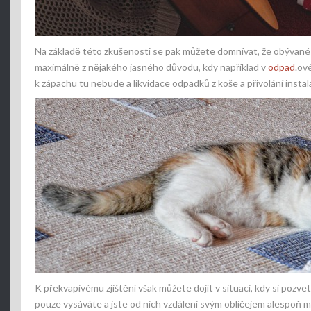
Na základě této zkušenosti se pak můžete domnívat, že obývané
maximálně z nějakého jasného důvodu, kdy například v
odpad
.ov
k zápachu tu nebude a likvidace odpadků z koše a přivolání instal
K překvapivému zjištění však můžete dojít v situaci, kdy si poz
pouze vysáváte a jste od nich vzdáleni svým obličejem alespoň 