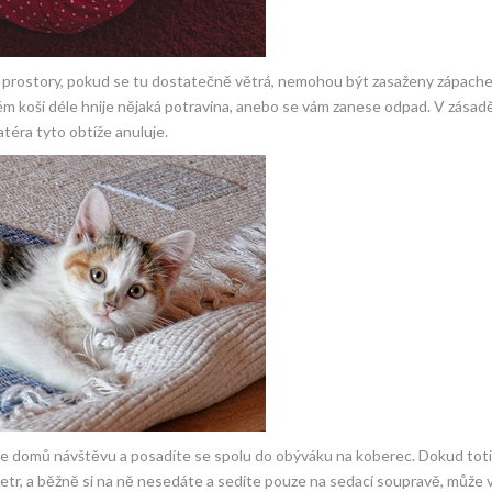
 prostory, pokud se tu dostatečně větrá, nemohou být zasaženy zápach
ém koši déle hnije nějaká potravina, anebo se vám zanese odpad. V zásadě
atéra tyto obtíže anuluje.
vete domů návštěvu a posadíte se spolu do obýváku na koberec. Dokud tot
metr, a běžně si na ně nesedáte a sedíte pouze na sedací soupravě, může