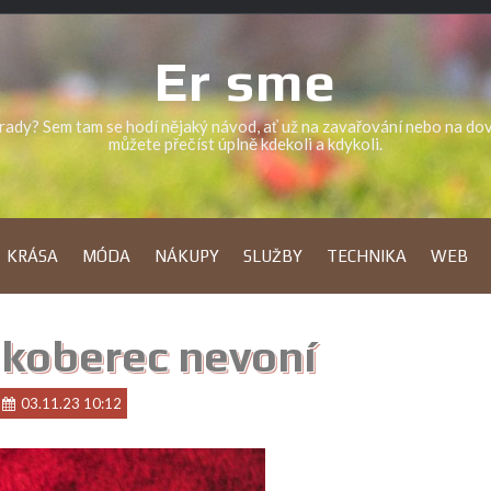
Er sme
a rady? Sem tam se hodí nějaký návod, ať už na zavařování nebo na d
můžete přečíst úplně kdekoli a kdykoli.
KRÁSA
MÓDA
NÁKUPY
SLUŽBY
TECHNIKA
WEB
koberec nevoní
03.11.23 10:12