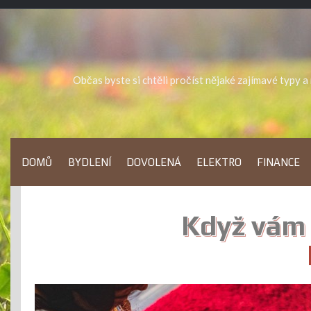
Skip
to
content
Občas byste si chtěli pročíst nějaké zajímavé typy 
DOMŮ
BYDLENÍ
DOVOLENÁ
ELEKTRO
FINANCE
Když vám 