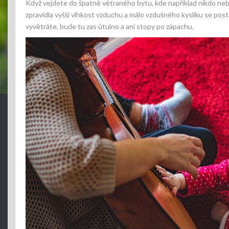
Když vejdete do špatně větraného bytu, kde například nikdo neby
zpravidla vyšší vlhkost vzduchu a málo vzdušného kyslíku se postar
vyvětráte, bude tu zas útulno a ani stopy po zápachu.