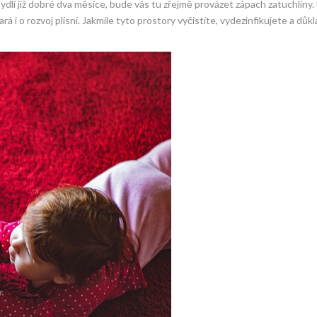
dlí již dobré dva měsíce, bude vás tu zřejmě provázet zápach zatuchliny.
á i o rozvoj plísní. Jakmile tyto prostory vyčistíte, vydezinfikujete a důk