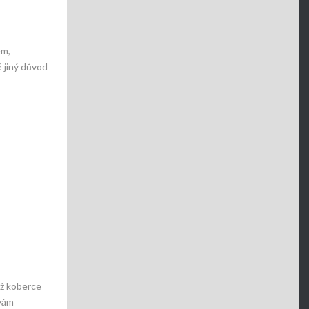
em,
 jiný důvod
iž koberce
 vám