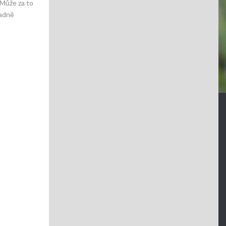
 Může za to
ladně