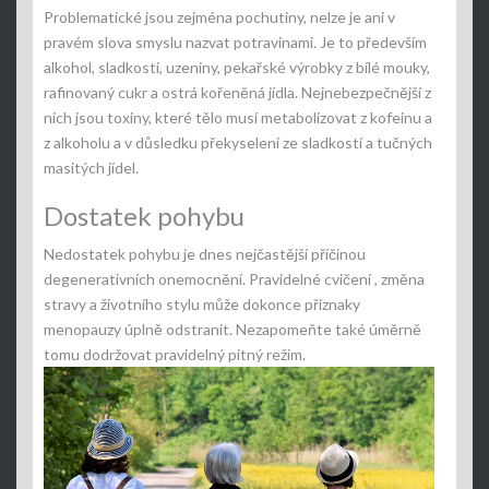
Problematické jsou zejména pochutiny, nelze je ani v
pravém slova smyslu nazvat potravinami. Je to především
alkohol, sladkosti, uzeniny, pekařské výrobky z bílé mouky,
rafinovaný cukr a ostrá kořeněná jídla. Nejnebezpečnější z
nich jsou toxiny, které tělo musí metabolizovat z kofeinu a
z alkoholu a v důsledku překyselení ze sladkostí a tučných
masitých jídel.
Dostatek pohybu
Nedostatek pohybu je dnes nejčastější příčinou
degenerativních onemocnění. Pravidelné cvičení
, změna
stravy a životního stylu může dokonce příznaky
menopauzy úplně odstranit. Nezapomeňte také úměrně
tomu dodržovat pravidelný pitný režim.