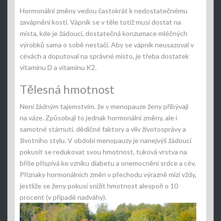
Hormonální změny vedou častokrát k nedostatečnému
zavápnění kostí. Vápník se v těle totiž musí dostat na
místa, kde je žádoucí, dostatečná konzumace mléčných
výrobků sama o sobě nestačí. Aby se vápník neusazoval v
cévách a doputoval na správné místo, je třeba dostatek
vitamínu D a vitamínu K2.
Tělesná hmotnost
Není žádným tajemstvím, že v menopauze ženy přibývají
na váze. Způsobují to jednak hormonální změny, ale i
samotné stárnutí, dědičné faktory a vliv životosprávy a
životního stylu. V období menopauzy je nanejvýš žádoucí
pokusit se redukovat svou hmotnost, tuková vrstva na
břiše přispívá ke vzniku diabetu a onemocnění srdce a cév.
Příznaky hormonálních změn v přechodu výrazně mizí vždy,
jestliže se ženy pokusí snížit hmotnost alespoň o 10
procent (v případě nadváhy).