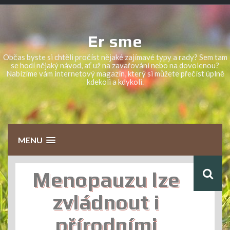
Skip
to
content
Er sme
Občas byste si chtěli pročíst nějaké zajímavé typy a rady? Sem tam
se hodí nějaký návod, ať už na zavařování nebo na dovolenou?
Nabízíme vám internetový magazín, který si můžete přečíst úplně
kdekoli a kdykoli.
MENU
Menopauzu lze
zvládnout i
přírodními