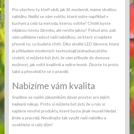
Pro všechny ty, kteří vědí, jak žít moderně, máme skvělou
nabídku. Nelíbí se vám světlo, které máte například v
kuchyni a celá ta metoda, kterou svítíte? Chtěli byste
nějakou novou žárovku, ale nevíte jakou? Pokud ano, pak
vám uděláme radost naší nabídkou, ve které si najdete
přesně to, co budete chtít. Díky skvělé
LED žárovce
, která
je příkladem moderních technologií jednadvacátého
století, si můžete být jisti, že vám přibude do domova
možnost, jak svítit kvalitně a velice levně. Zkuste to proto
také a přesvědčte se o pravdě.
Nabízíme vám kvalita
Snažíme se našim zákazníkům dávat prostor pro jejich
nejlepší nákup. Proto si můžete být jisti, že u nás si
najdete mnohé produkty, které byste jinak museli hledat
jinde a pracněji. Neváhejte tak využít naši nabídku a
osvětlete si celý dům!