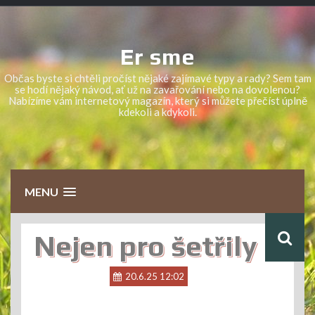
Skip
to
content
Er sme
Občas byste si chtěli pročíst nějaké zajímavé typy a rady? Sem tam
se hodí nějaký návod, ať už na zavařování nebo na dovolenou?
Nabízíme vám internetový magazín, který si můžete přečíst úplně
kdekoli a kdykoli.
MENU
Nejen pro šetřily
20.6.25 12:02