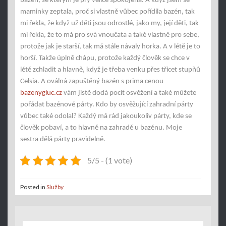
bazén, se kterým je prý velice spokojená. A když jsem se
maminky zeptala, proč si vlastně vůbec pořídila bazén, tak
mi řekla, že když už děti jsou odrostlé, jako my, její děti, tak
mi řekla, že to má pro svá vnoučata a také vlastně pro sebe,
protože jak je starší, tak má stále návaly horka. A v létě je to
horší. Takže úplně chápu, protože každý člověk se chce v
létě zchladit a hlavně, když je třeba venku přes třicet stupňů
Celsia. A oválná zapuštěný bazén s prima cenou
bazenygluc.cz
vám jistě dodá pocit osvěžení a také můžete
pořádat bazénové párty. Kdo by osvěžující zahradní párty
vůbec také odolal? Každý má rád jakoukoliv párty, kde se
člověk pobaví, a to hlavně na zahradě u bazénu. Moje
sestra dělá párty pravidelně.
5/5 - (1 vote)
Posted in
Služby