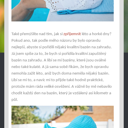
Také přemýšlíte nad tím, jak si
zpříjemnit
léto a horké dny?
Pokud ano, tak podle mého názoru by bylo opravdu
nejlepší, abyste si pořídili nějaký kvalitní bazén na zahradu.
Já jsem spíše za to, že bych si pořídila kvalitní zapuštěný
bazén na zahradu. A líbí se mi bazény, které jsou oválné
nebo také kulaté. A já sama sobě říkám, že bych opravdu
nemohla zažít léto, aniž bych doma neměla nějaký bazén.
Líbí se mi to, a navíc mi to přijde také hodně praktické,
protože mám ráda veliké osvěžení. A vážně by mě nebavilo
chodit každý den na bazén, který je vzdálený asi kilometr a
půl.