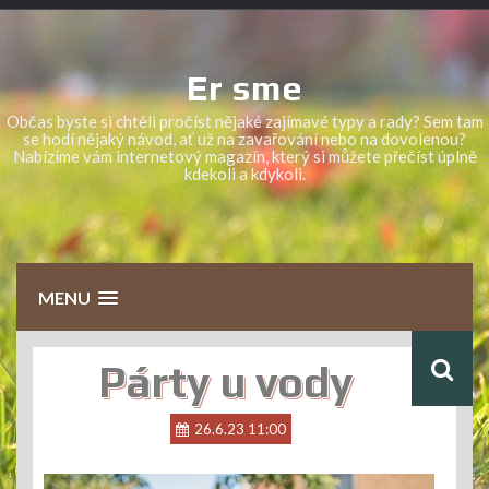
Skip
to
content
Er sme
Občas byste si chtěli pročíst nějaké zajímavé typy a rady? Sem tam
se hodí nějaký návod, ať už na zavařování nebo na dovolenou?
Nabízíme vám internetový magazín, který si můžete přečíst úplně
kdekoli a kdykoli.
MENU
Párty u vody
26.6.23 11:00