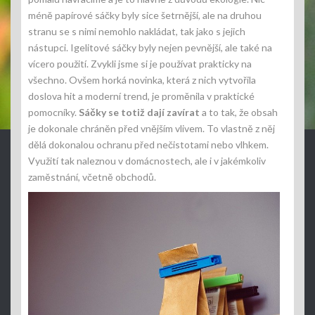
méně papírové sáčky byly sice šetrnější, ale na druhou
stranu se s nimi nemohlo nakládat, tak jako s jejich
nástupci. Igelitové sáčky byly nejen pevnější, ale také na
vícero použití. Zvykli jsme si je používat prakticky na
všechno. Ovšem horká novinka, která z nich vytvořila
doslova hit a moderní trend, je proměnila v praktické
pomocníky.
Sáčky se totiž dají zavírat
a to tak, že obsah
je dokonale chráněn před vnějším vlivem. To vlastně z něj
dělá dokonalou ochranu před nečistotami nebo vlhkem.
Využití tak naleznou v domácnostech, ale i v jakémkoliv
zaměstnání, včetně obchodů.