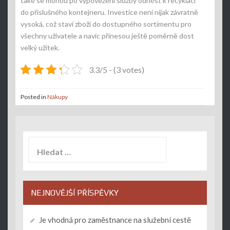
také se mohou po vypovězení služby odnést k recyklaci
do příslušného kontejneru. Investice není nijak závratně
vysoká, což staví zboží do dostupného sortimentu pro
všechny uživatele a navíc přinesou ještě poměrně dost
velký užitek.
3.3/5 - (3 votes)
Posted in
Nákupy
Vyhledávání
NEJNOVĚJŠÍ PŘÍSPĚVKY
Je vhodná pro zaměstnance na služební cestě