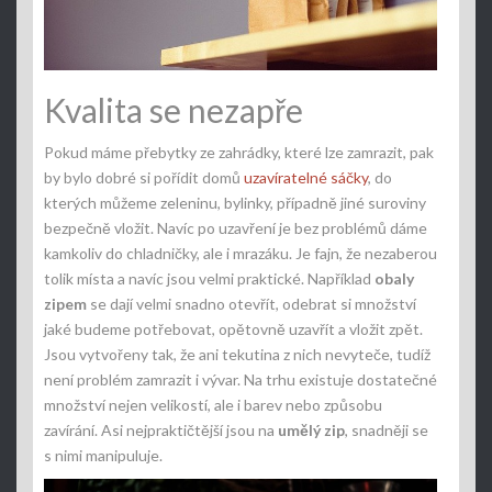
Kvalita se nezapře
Pokud máme přebytky ze zahrádky, které lze zamrazit, pak
by bylo dobré si pořídit domů
uzavíratelné sáčky
, do
kterých můžeme zeleninu, bylinky, případně jiné suroviny
bezpečně vložit. Navíc po uzavření je bez problémů dáme
kamkoliv do chladničky, ale i mrazáku. Je fajn, že nezaberou
tolik místa a navíc jsou velmi praktické. Například
obaly
zipem
se dají velmi snadno otevřít, odebrat si množství
jaké budeme potřebovat, opětovně uzavřít a vložit zpět.
Jsou vytvořeny tak, že ani tekutina z nich nevyteče, tudíž
není problém zamrazit i vývar. Na trhu existuje dostatečné
množství nejen velikostí, ale i barev nebo způsobu
zavírání. Asi nejpraktičtější jsou na
umělý zip
, snadněji se
s nimi manipuluje.