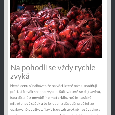
Na pohodlí se vždy rychle
zvyká
Nemá cenu si nalhávat, že na věci, které nám usnadňují
práci, si člověk snadno zvykne. Sáčky, které se dají zavírat,
jsou dělané
z pevnějšího materiálu
, než je klasický
mikrotenový sáček a to je jeden z důvodů, proč jej lze
opakovaně používat. Navíc
jsou zdravotně nezávadné
a