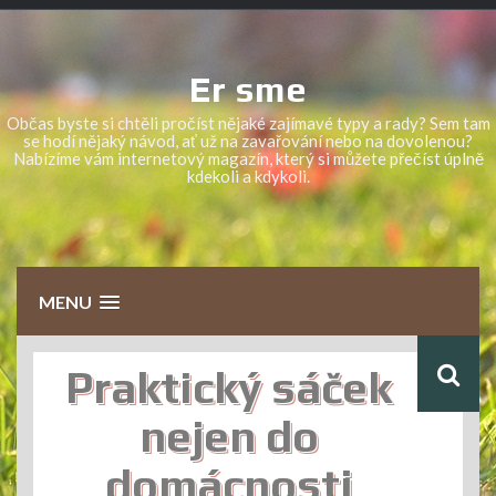
Skip
to
content
Er sme
Občas byste si chtěli pročíst nějaké zajímavé typy a rady? Sem tam
se hodí nějaký návod, ať už na zavařování nebo na dovolenou?
Nabízíme vám internetový magazín, který si můžete přečíst úplně
kdekoli a kdykoli.
MENU
Praktický sáček
nejen do
domácnosti