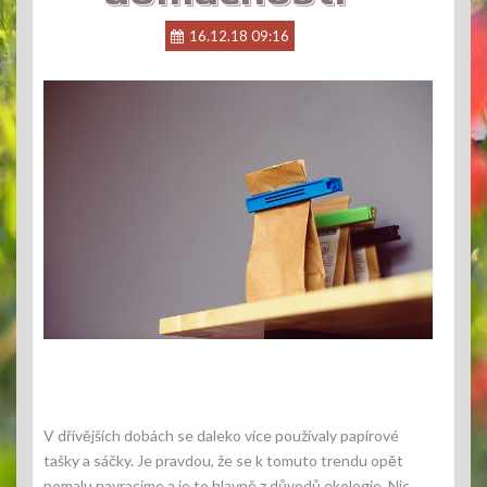
16.12.18 09:16
V dřívějších dobách se daleko více používaly papírové
tašky a sáčky. Je pravdou, že se k tomuto trendu opět
pomalu navracíme a je to hlavně z důvodů ekologie. Nic