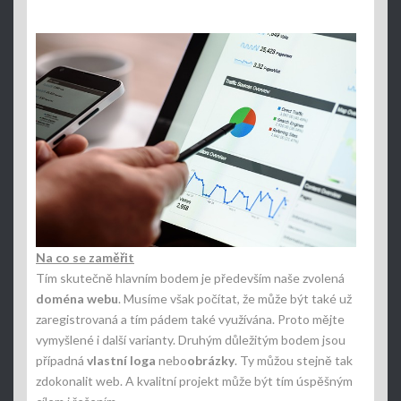
Na co se zaměřit
Tím skutečně hlavním bodem je především naše zvolená
doména webu
. Musíme však počítat, že může být také už
zaregistrovaná a tím pádem také využívána. Proto mějte
vymyšlené i další varianty. Druhým důležitým bodem jsou
případná
vlastní loga
nebo
obrázky
. Ty můžou stejně tak
zdokonalit web. A kvalitní projekt může být tím úspěšným