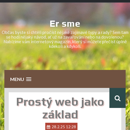
Skip
to
content
Er sme
Občas byste si chtěli pročíst nějaké zajímavé typy a rady? Sem tam
se hodí nějaký návod, ať už na zavařování nebo na dovolenou?
Nabízíme vám internetový magazín, který si můžete přečíst úplně
kdekoli a kdykoli.
MENU
Prostý web jako
základ
28.2.25 12:28