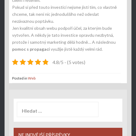
cílem i řešením.
Pokud si před touto investicí nejsme jistí tím, co vlastně
chceme, tak není nic jednoduššího než odeslat
nezávaznou poptávku.
Jen kvalitní obsah webu podpoří účel, za kterým bude
vytvořen. A někdy je tato investice opravdu nezbytná,
protože i samotný marketing dělá hodně… A následnou
pomoc s propagací
využije jistě každý velmi rád.
4.8/5 - (5 votes)
Posted in
Web
Vyhledávání
NEJNOVĚJŠÍ PŘÍSPĚVKY