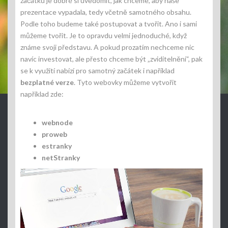
začátku je dobré si uvědomit, jak chceme, aby naše
prezentace vypadala, tedy včetně samotného obsahu.
Podle toho budeme také postupovat a tvořit. Ano i sami
můžeme tvořit. Je to opravdu velmi jednoduché, když
známe svoji představu. A pokud prozatím nechceme nic
navíc investovat, ale přesto chceme být „zviditelnění“, pak
se k využití nabízí pro samotný začátek i například
bezplatné verze
. Tyto webovky můžeme vytvořit
například zde:
webnode
proweb
estranky
netStranky