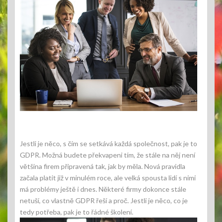
Jestli je něco, s čím se setkává každá společnost, pak je to
GDPR. Možná budete překvapeni tím, že stále na něj není
většina firem připravená tak, jak by měla. Nová pravidla
začala platit již v minulém roce, ale velká spousta lidí s nimi
má problémy ještě i dnes. Některé firmy dokonce stále
netuší, co vlastně GDPR řeší a proč. Jestli je něco, co je
tedy potřeba, pak je to řádné školení.