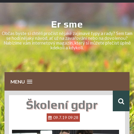
Skip
to
content
Er sme
Občas byste si chtěli pročíst nějaké zajímavé typy a rady? Sem tam
se hodí nějaký návod, ať už na zavařování nebo na dovolenou?
Nabízíme vám internetový magazín, který si můžete přečíst úplně
kdekoli a kdykoli.
MENU
Školení gdpr
09.7.19 09:28