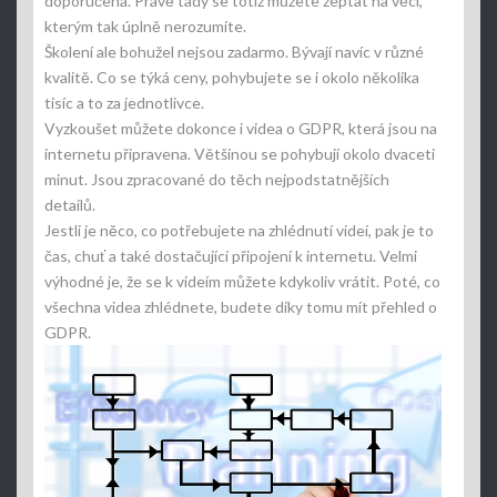
doporučená. Právě tady se totiž můžete zeptat na věci,
kterým tak úplně nerozumíte.
Školení ale bohužel nejsou zadarmo. Bývají navíc v různé
kvalitě. Co se týká ceny, pohybujete se i okolo několika
tisíc a to za jednotlivce.
Vyzkoušet můžete dokonce i videa o GDPR, která jsou na
internetu připravena. Většinou se pohybují okolo dvaceti
minut. Jsou zpracované do těch nejpodstatnějších
detailů.
Jestli je něco, co potřebujete na zhlédnutí videí, pak je to
čas, chuť a také dostačující připojení k internetu. Velmi
výhodné je, že se k videím můžete kdykoliv vrátit. Poté, co
všechna videa zhlédnete, budete díky tomu mít přehled o
GDPR.