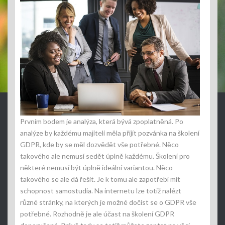
Prvním bodem je analýza, která bývá zpoplatněná. Po
analýze by každému majiteli měla přijít pozvánka na školení
GDPR, kde by se měl dozvědět vše potřebné. Něco
takového ale nemusí sedět úplně každému. Školení pro
některé nemusí být úplně ideální variantou. Něco
takového se ale dá řešit. Je k tomu ale zapotřebí mít
schopnost samostudia. Na internetu lze totiž nalézt
různé stránky, na kterých je možné dočíst se o GDPR vše
potřebné. Rozhodně je ale účast na
školení GDPR