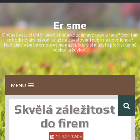
Skip
to
content
Er sme
Občas byste si chtěli pročíst nějaké zajímavé typy a rady? Sem tam
se hodí nějaký návod, ať už na zavařování nebo na dovolenou?
Nabízíme vám internetový magazín, který si můžete přečíst úplně
kdekoli a kdykoli.
MENU
Skvělá záležitost
do firem
12.4.24 12:05