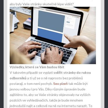
aby byly Vaše stránky skutečně lépe vidět?
Výsledky, které se Vám budou líbit
V takovém případě se vyplatí
svěřit stránky do rukou
odborníků
a ti už se o ně naprosto bez problémů
postarají, o tom není pochyb.
Seo plzeň
tak může být
jasnou volbou i pro Vás. Díky různým úpravám bude
zajištěno to, aby se Vaše stránky objevovaly na vyšších
pozicích ve vyhledávačích, takže je bude mnohem
jednodušší najít a celkově na ně na internetu narazit. To