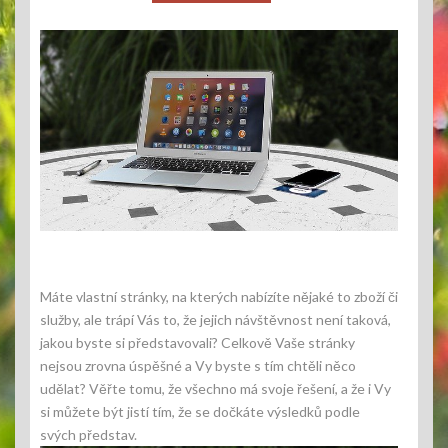
Máte vlastní stránky, na kterých nabízíte nějaké to zboží či
služby, ale trápí Vás to, že jejich návštěvnost není taková,
jakou byste si představovali? Celkově Vaše stránky
nejsou zrovna úspěšné a Vy byste s tím chtěli něco
udělat? Věřte tomu, že všechno má svoje řešení, a že i Vy
si můžete být jistí tím, že se dočkáte výsledků podle
svých představ.