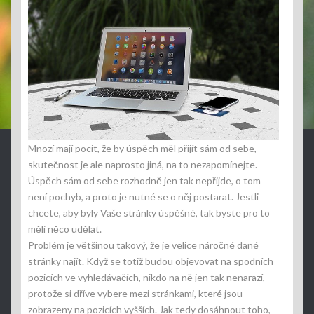
Mnozí mají pocit, že by úspěch měl přijít sám od sebe,
skutečnost je ale naprosto jiná, na to nezapomínejte.
Úspěch sám od sebe rozhodně jen tak nepřijde, o tom
není pochyb, a proto je nutné se o něj postarat. Jestli
chcete, aby byly Vaše stránky úspěšné, tak byste pro to
měli něco udělat.
Problém je většinou takový, že je velice náročné dané
stránky najít. Když se totiž budou objevovat na spodních
pozicích ve vyhledávačích, nikdo na ně jen tak nenarazí,
protože si dříve vybere mezi stránkami, které jsou
zobrazeny na pozicích vyšších. Jak tedy dosáhnout toho,