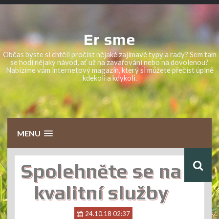
Skip
to
content
Er sme
Občas byste si chtěli pročíst nějaké zajímavé typy a rady? Sem tam
se hodí nějaký návod, ať už na zavařování nebo na dovolenou?
Nabízíme vám internetový magazín, který si můžete přečíst úplně
kdekoli a kdykoli.
MENU
Spolehněte se na
kvalitní služby
24.10.18 02:37