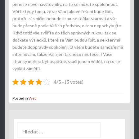
přinese nové návštěvníky, na to se můžete spolehnout.
Věřte tedy tomu, že se Vám takové řešení bude líbit,
protože si s ničím nebudete muset dělat starosti a vše
bude přesně podle Vašich představ, o tom nepochybujte.
Když totiž vše svěříte do těch správných rukou, tak se
dočkáte výsledků, které se Vám budou líbit, a se kterými
budete doopravdy spokojeni. O všem budete samozřejmě
informováni, takže Vám jen tak něco neuteče. I Vaše
stránky mohou být úspěšné, stačí jenom vědět, na co se
vyplatí zaměřit.
4/5 - (5 votes)
Posted in
Web
Vyhledávání