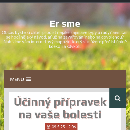
Skip
to
content
Er sme
Občas byste si chtěli pročíst nějaké zajímavé typy a rady? Sem tam
se hodí nějaký návod, ať už na zavařování nebo na dovolenou?
Nabízíme vám internetový magazín, který si můžete přečíst úplně
kdekoli a kdykoli.
MENU
Účinný přípravek
na vaše bolesti
09.5.25 12:06