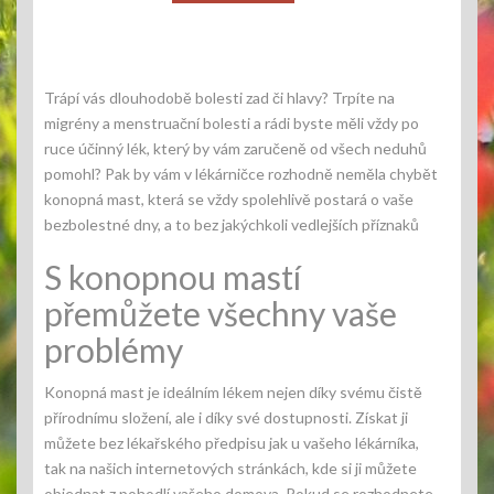
Trápí vás dlouhodobě bolesti zad či hlavy? Trpíte na
migrény a menstruační bolesti a rádi byste měli vždy po
ruce účinný lék, který by vám zaručeně od všech neduhů
pomohl? Pak by vám v lékárničce rozhodně neměla chybět
konopná mast
, která se vždy spolehlivě postará o vaše
bezbolestné dny, a to bez jakýchkoli vedlejších příznaků
S konopnou mastí
přemůžete všechny vaše
problémy
Konopná mast je ideálním lékem nejen díky svému čistě
přírodnímu složení, ale i díky své dostupnosti. Získat ji
můžete bez lékařského předpisu jak u vašeho lékárníka,
tak na našich internetových stránkách, kde si ji můžete
objednat z pohodlí vašeho domova. Pokud se rozhodnete