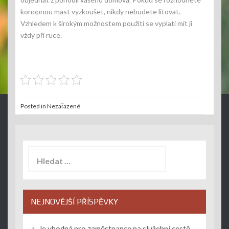
konopnou mast vyzkoušet, nikdy nebudete litovat.
Vzhledem k širokým možnostem použití se vyplatí mít ji
vždy při ruce.
Posted in Nezařazené
Vyhledávání
NEJNOVĚJŠÍ PŘÍSPĚVKY
Je vhodná pro zaměstnance na služební cestě