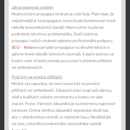
Jak propagovat stránky
Možností pro propagaci stránek je celá řada. Platí však, že
nejúčinnější je ta propagace, která bude kombinovat hned
několik komunikačních kanálů. Není nutné studovat
podrobně náročnou problematiku. Stačí, když na
propagaci vašich stránek najmete profesionální podporu.
SEO – firma
sestaví plán propagace na dlouhé měsíce a
zahrne hned několik účinných nástrojů. S jejich pomocí se
budou vaše stránky pomalu posouvat k předním příčkám
ve vyhledávačích.
Proč být na prvních příčkách
Možná vás napadne, že není nutné být na prvních
příčkách ve vyhledávači. Zákazníci přeci znají vaši adresu,
vědí o kvalitách vašeho sortimentu a budou se vám
vracet. Pozor. Věrných zákazníků je na internetu naprosté
minimum. Drtivá většina zákazníků objednává zboží tak,
aby s objednávkou strávili co nejméně času. Nezáleží jim
na tom, u kterého konkrétního obchodníka vyplnili