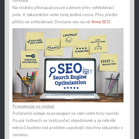
formulář.
Na stránky přistupují pouze a jenom přes vyhledávací
pole. K zákazníkům vede tedy jediná cesta. Přes přední
příčky ve vyhledávači. Dostane vás na ně
firma SEO
.
Propagovat se vyplatí
Počáteční výdaje za propagaci se vám velmi brzy navrátí.
Po pár týdnech se zvýší počet objednávek a za několik
měsíců budete mít problém uspokojit všechny zákazníky v
termínu.