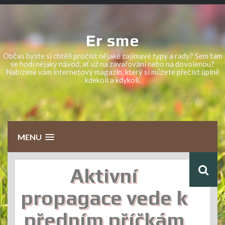
Skip
to
content
Er sme
Občas byste si chtěli pročíst nějaké zajímavé typy a rady? Sem tam
se hodí nějaký návod, ať už na zavařování nebo na dovolenou?
Nabízíme vám internetový magazín, který si můžete přečíst úplně
kdekoli a kdykoli.
MENU
Aktivní
propagace vede k
předním příčkám