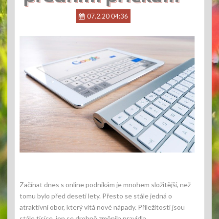
07.2.20 04:36
Začínat dnes s online podnikám je mnohem složitější, než
tomu bylo před deseti lety. Přesto se stále jedná o
atraktivní obor, který vítá nové nápady. Příležitostí jsou
stále tisíce, jen se drobně změnila pravidla.