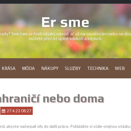
Er sme
a rady? Sem tam se hodí nějaký návod, ať už na zavařování nebo na d
můžete přečíst úplně kdekoli a kdykoli.
KRÁSA
MÓDA
NÁKUPY
SLUŽBY
TECHNIKA
WEB
ahraničí nebo doma
27.4.23 08:27
 abyste načerpali síly do další práce. Pokládáte si stále stejnou otázku 