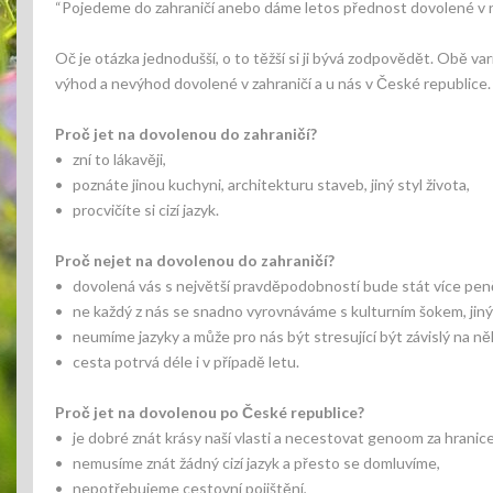
“Pojedeme do zahraničí anebo dáme letos přednost dovolené v na
Oč je otázka jednodušší, o to těžší si ji bývá zodpovědět. Obě var
výhod a nevýhod dovolené v zahraničí a u nás v České republice.
Proč jet na dovolenou do zahraničí?
• zní to lákavěji,
• poznáte jinou kuchyni, architekturu staveb, jiný styl života,
• procvičíte si cizí jazyk.
Proč nejet na dovolenou do zahraničí?
• dovolená vás s největší pravděpodobností bude stát více peně
• ne každý z nás se snadno vyrovnáváme s kulturním šokem, jiný
• neumíme jazyky a může pro nás být stresující být závislý na n
• cesta potrvá déle i v případě letu.
Proč jet na dovolenou po České republice?
• je dobré znát krásy naší vlasti a necestovat genoom za hranice
• nemusíme znát žádný cizí jazyk a přesto se domluvíme,
• nepotřebujeme cestovní pojištění,