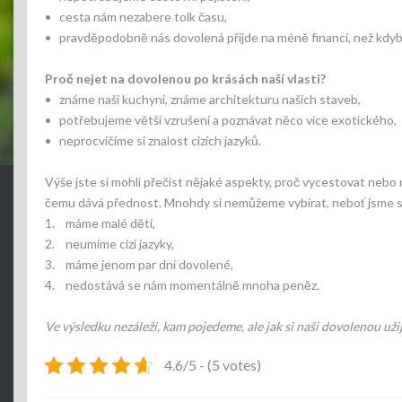
• cesta nám nezabere tolk času,
• pravděpodobně nás dovolená přijde na méně financí, než kdyb
Proč nejet na dovolenou po krásách naší vlasti?
• známe naši kuchyni, známe architekturu našich staveb,
• potřebujeme větší vzrušení a poznávat něco více exotického,
• neprocvičíme si znalost cizích jazyků.
Výše jste si mohli přečíst nějaké aspekty, proč vycestovat nebo n
čemu dává přednost. Mnohdy si nemůžeme vybírat, neboť jsme svá
1. máme malé děti,
2. neumíme cizí jazyky,
3. máme jenom par dní dovolené,
4. nedostává se nám momentálně mnoha peněz.
Ve výsledku nezáleží, kam pojedeme, ale jak si naši dovolenou už
4.6/5 - (5 votes)