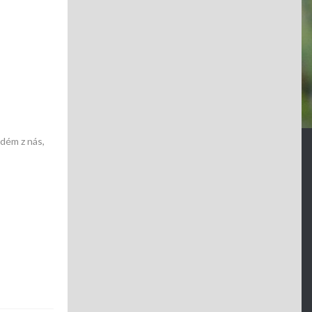
ždém z nás,