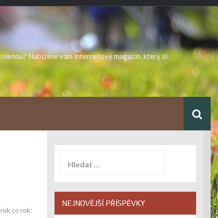
ovolenou? Nabízíme vám internetový magazín, který si
Vyhledávání
NEJNOVĚJŠÍ PŘÍSPĚVKY
rok co rok: