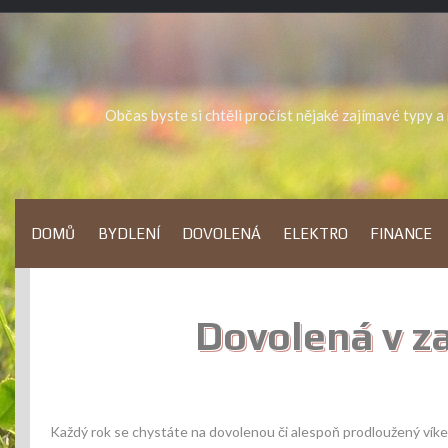
Skip
to
content
Občas byste si chtěli pročíst nějaké zajímavé typy 
DOMŮ
BYDLENÍ
DOVOLENÁ
ELEKTRO
FINANCE
Dovolená v z
Každý rok se chystáte na dovolenou či alespoň prodloužený víkend,