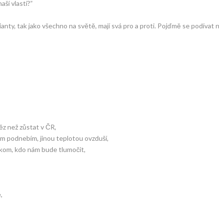
ší vlasti?”
ianty, tak jako všechno na světě, mají svá pro a proti. Pojďmě se podívat 
z než zůstat v ČR,
m podnebím, jinou teplotou ovzduší,
ěkom, kdo nám bude tlumočit,
,