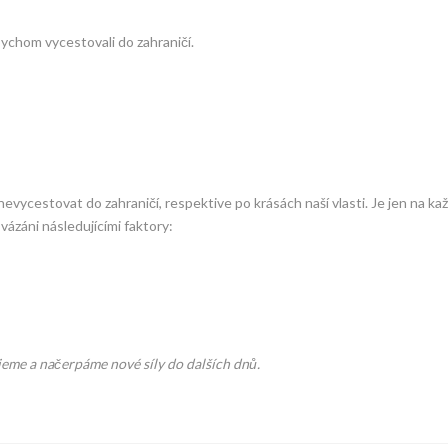
ychom vycestovali do zahraničí.
evycestovat do zahraničí, respektive po krásách naší vlasti. Je jen na ka
záni následujícími faktory:
ijeme a načerpáme nové síly do dalších dnů.