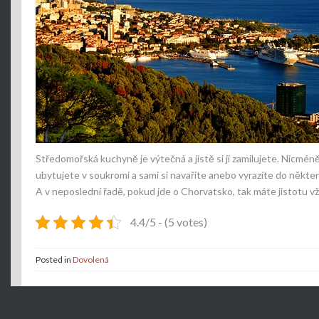
Středomořská kuchyně je výtečná a jistě si ji zamilujete. Nicméně 
ubytujete v soukromí a sami si navaříte anebo vyrazíte do někte
A v neposlední řadě, pokud jde o Chorvatsko, tak máte jistotu v
4.4/5 - (5 votes)
Posted in
Dovolená