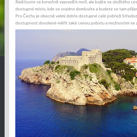
Rádi byste se konečně vypravili k moři, ale bojíte se složitého 
dostupné místo, kde se snadno domluvíte a budete se tam příjemně
Pro Čechy je obecně velmi dobře dostupné celé pobřeží Středo
dostupnost dovolené měřit také cenou pobytu a možnostmi se zde 