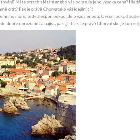
cestování? Máte strach z létání anebo vás odrazuje jeho vysoká cena? Hled
 cítit? Pak je právě Chorvatsko váš ideální cíl!
zemního moře, tedy alespoň pokud jde o vzdálenosti. Ovšem pokud bud
dobře dorozumět a najíst, pak zjistíte, že právě Chorvatsko je tou nejl