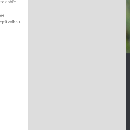
áte dobře
eme
epší volbou.