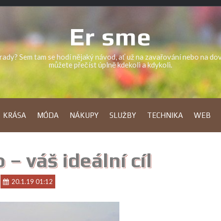
Er sme
a rady? Sem tam se hodí nějaký návod, ať už na zavařování nebo na d
můžete přečíst úplně kdekoli a kdykoli.
KRÁSA
MÓDA
NÁKUPY
SLUŽBY
TECHNIKA
WEB
– váš ideální cíl
20.1.19 01:12