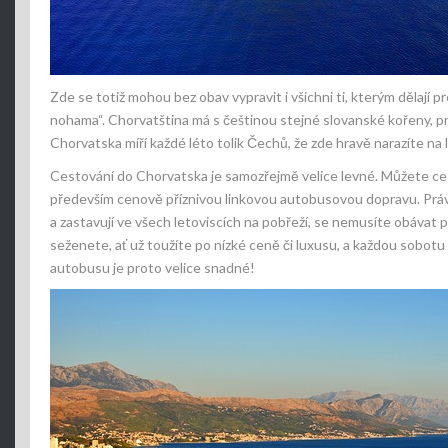
Zde se totiž mohou bez obav vypravit i všichni ti, kterým dělají pr
nohama“. Chorvatština má s češtinou stejné slovanské kořeny, pr
Chorvatska míří každé léto tolik Čechů, že zde hravě narazíte na
Cestování do Chorvatska
je samozřejmě velice levné. Můžete ces
především cenově příznivou linkovou autobusovou dopravu. Právě
a zastavují ve všech letoviscích na pobřeží, se nemusíte obávat
seženete, ať už toužíte po nízké ceně či luxusu, a každou sobot
autobusu je proto velice snadné!