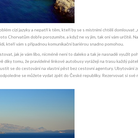
oblém cizí jazyky a nepatří k těm, kteří by se s místními chtěli domlouvat 
oto Chorvatům dobře porozumíte, a když ne vy jim, tak oni vám určitě. Na
 lidi, kteří vám s případnou komunikační bariérou snadno pomohou.
tovat, jak je vám libo, nicméně není to daleko a tak je nasnadě využít po
 díky tomu, že pravidelné linkové autobusy vyrážejí na trasu každý páte
 pustit se do cestování na vlastní pěst bez cestovní agentury. Ubytování 
u odpoledne se můžete vydat zpět do České republiky. Rezervovat si své 