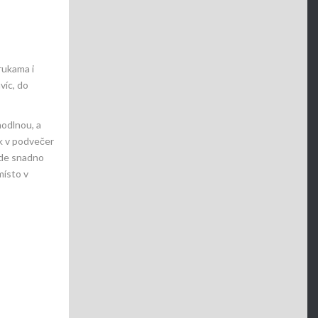
„rukama i
víc, do
hodlnou, a
k v podvečer
zde snadno
místo v