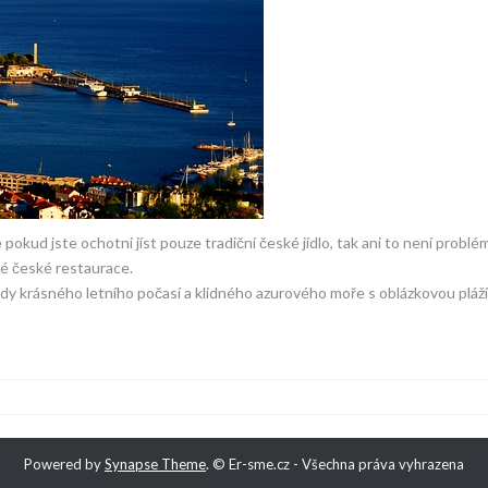
pokud jste ochotni jíst pouze tradiční české jídlo, tak ani to není problé
ré české restaurace.
ždy krásného letního počasí a klidného azurového moře s oblázkovou pláží
Powered by
Synapse Theme
.
© Er-sme.cz - Všechna práva vyhrazena