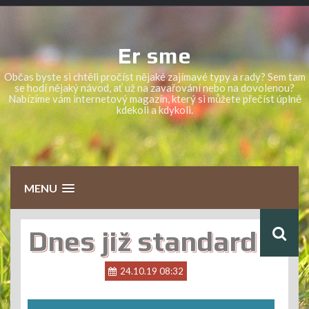
Skip
to
content
Er sme
Občas byste si chtěli pročíst nějaké zajímavé typy a rady? Sem tam
se hodí nějaký návod, ať už na zavařování nebo na dovolenou?
Nabízíme vám internetový magazín, který si můžete přečíst úplně
kdekoli a kdykoli.
MENU
Dnes již standard
24.10.19 08:32