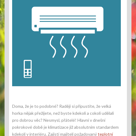
Doma, že je to podobné? Raději si připustíte, že velká
horka nějak přežijete, než byste kdekoli a cokoli udělali
pro dobrou věc? Nesmysl, přátelé! Hlavní v dnešní
pokrokové době je klimatizace již absolutním standardem
kdekoli v interiéru. Zajistí majiteli požadovaný
teplotní