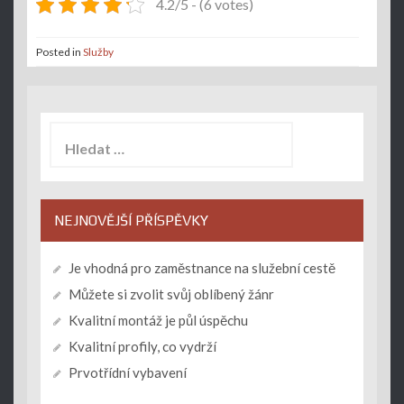
4.2/5 - (6 votes)
Posted in
Služby
Vyhledávání
NEJNOVĚJŠÍ PŘÍSPĚVKY
Je vhodná pro zaměstnance na služební cestě
Můžete si zvolit svůj oblíbený žánr
Kvalitní montáž je půl úspěchu
Kvalitní profily, co vydrží
Prvotřídní vybavení