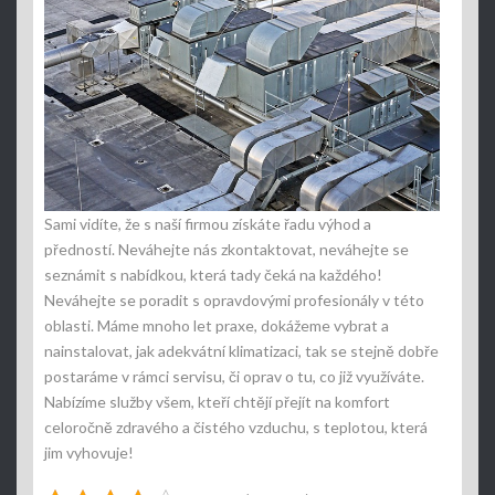
Sami vidíte, že s naší firmou získáte řadu výhod a
předností. Neváhejte nás zkontaktovat, neváhejte se
seznámit s nabídkou, která tady čeká na každého!
Neváhejte se poradit s opravdovými profesionály v této
oblasti. Máme mnoho let praxe, dokážeme vybrat a
nainstalovat, jak adekvátní klimatizaci, tak se stejně dobře
postaráme v rámci servisu, či oprav o tu, co již využíváte.
Nabízíme služby všem, kteří chtějí přejít na komfort
celoročně zdravého a čistého vzduchu, s teplotou, která
jim vyhovuje!