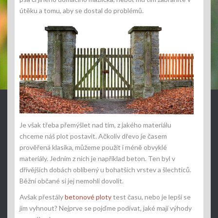
útěku a tomu, aby se dostal do problémů.
Je však třeba přemýšlet nad tím, z jakého materiálu
chceme náš plot postavit. Ačkoliv dřevo je časem
prověřená klasika, můžeme použít i méně obvyklé
materiály. Jedním z nich je například beton.
Ten byl v
dřívějších dobách oblíbený u bohatších vrstev a šlechticů.
Běžní občané si jej nemohli dovolit.
Avšak přestály
betonové ploty
test času, nebo je lepší se
jim vyhnout? Nejprve se pojďme podívat, jaké mají výhody