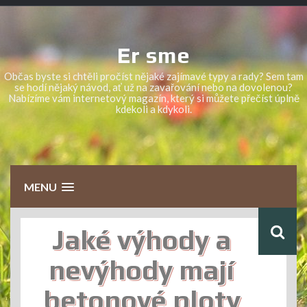
Skip
to
content
Er sme
Občas byste si chtěli pročíst nějaké zajímavé typy a rady? Sem tam
se hodí nějaký návod, ať už na zavařování nebo na dovolenou?
Nabízíme vám internetový magazín, který si můžete přečíst úplně
kdekoli a kdykoli.
MENU
Jaké výhody a
nevýhody mají
betonové ploty