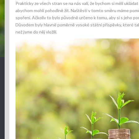
Prakticky ze všech stran se na nás valí, že bychom si měli uklá
abychom mohli pohodlně žít. Naštěstí v tomto směru máme poměr
spoření.
Ačkoliv to bylo původně určeno k tomu, aby si s jeho pom
Důvodem byly hlavně poměrně vysoké státní příspěvky, které také
než jsme do něj vložili.