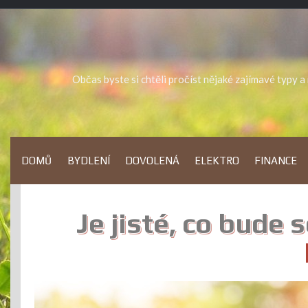
Skip
to
content
Občas byste si chtěli pročíst nějaké zajímavé typy 
DOMŮ
BYDLENÍ
DOVOLENÁ
ELEKTRO
FINANCE
Je jisté, co bude