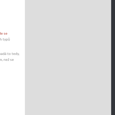
de se
ch typů
padá to tedy,
m, než se