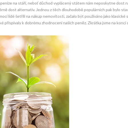
dat peníze na stáří, neboť důchod vyplácený státem nám neposkytne dost n
ně dost alternativ. Jednou z těch dlouhodobě populárních pak bylo sta
ocí lidé šetřili na nákup nemovitosti, začalo být používáno jako klasické 
 přispívaly k dobrému zhodnocení našich peněz. Zkrátka jsme na konci do