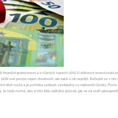
ší finanční gramotnost a o různých typech účtů či dokonce investování pr
žší své peníze nejen zhodnotit, ale také o ně nepřijít.
Bohužel se s tím
átní dluh roste a je potřeba vydávat z pokladny co nejmenší částky. Proto 
y.
Je tedy nutné, aby si tito lidé našli jiný způsob, jak se na stáří zabezpečit