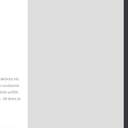
akticky nic
 v současné
byly určité
. Již dnes je