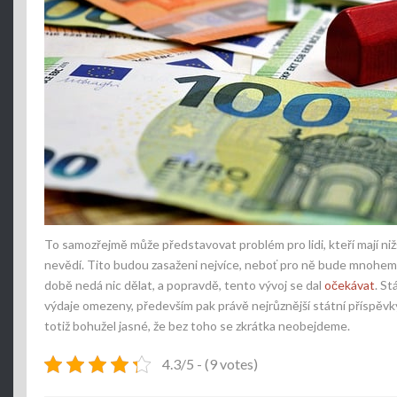
To samozřejmě může představovat problém pro lidi, kteří mají niž
nevědí. Tito budou zasaženi nejvíce, neboť pro ně bude mnohem tě
době nedá nic dělat, a popravdě, tento vývoj se dal
očekávat
. St
výdaje omezeny, především pak právě nejrůznější státní příspěvk
totiž bohužel jasné, že bez toho se zkrátka neobejdeme.
4.3/5 - (9 votes)