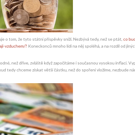
uje o tom, že tyto státní příspěvky sníží. Nezbývá tedy, než se ptát,
co bu
taji-vzduchem/?
Koneckonců mnoho lidí na něj spoléhá, a na rozdíl od jiný
odné, než dříve, zvláště když započítáme i současnou vysokou inflaci. Vy
okud tedy chceme získat větší částku, než do spoření vložíme, nezbude ná