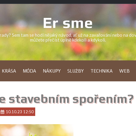
Er sme
a rady? Sem tam se hodí nějaký návod, ať už na zavařování nebo na d
můžete přečíst úplně kdekoli a kdykoli.
KRÁSA
MÓDA
NÁKUPY
SLUŽBY
TECHNIKA
WEB
 se stavebním spořením?
10.10.23 12:50