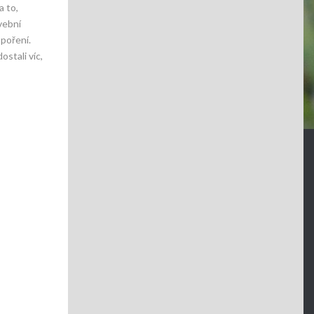
a to,
vební
spoření.
stali víc,