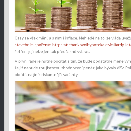
Časy se však mění, a s nimi i inflace. Nehledě na to, že vláda uvaž
stavebním spořením https://nebankovnihypoteka.cz/miliardy-le
šetření jej nelze jen tak předčasně vybrat.
V první řadě je nutné počítat s tím, že bude podstatně méně výh
že již nebude tou jistotou zhodnocení peněz, jako bývalo dřív. P
obrátit na jiné, riskantnější varianty.