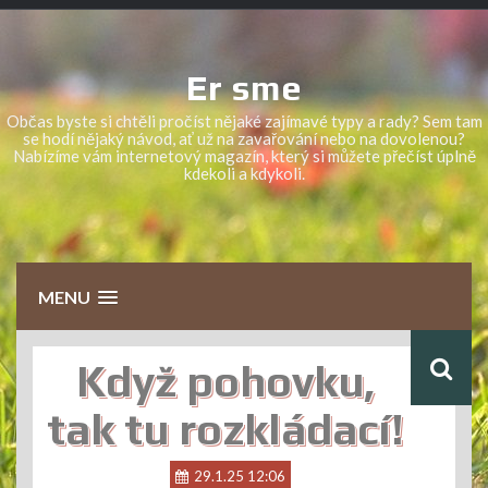
Skip
to
content
Er sme
Občas byste si chtěli pročíst nějaké zajímavé typy a rady? Sem tam
se hodí nějaký návod, ať už na zavařování nebo na dovolenou?
Nabízíme vám internetový magazín, který si můžete přečíst úplně
kdekoli a kdykoli.
MENU
Když pohovku,
tak tu rozkládací!
29.1.25 12:06