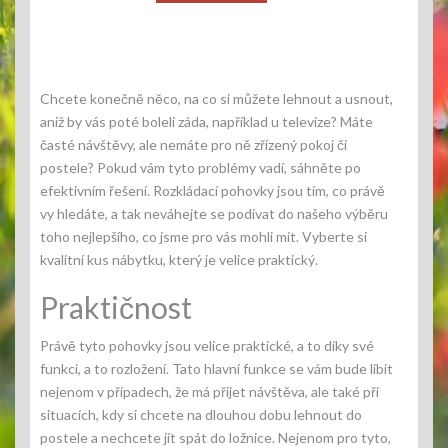
Chcete konečně něco, na co si můžete lehnout a usnout,
aniž by vás poté boleli záda, například u televize? Máte
časté návštěvy, ale nemáte pro ně zřízený pokoj či
postele? Pokud vám tyto problémy vadí, sáhněte po
efektivním řešení.
Rozkládací pohovky
jsou tím, co právě
vy hledáte, a tak neváhejte se podívat do našeho výběru
toho nejlepšího, co jsme pro vás mohli mít. Vyberte si
kvalitní kus nábytku, který je velice praktický.
Praktičnost
Právě tyto pohovky jsou velice praktické, a to díky své
funkci, a to rozložení. Tato hlavní funkce se vám bude líbit
nejenom v případech, že má přijet návštěva, ale také při
situacích, kdy si chcete na dlouhou dobu lehnout do
postele a nechcete jít spát do ložnice. Nejenom pro tyto,