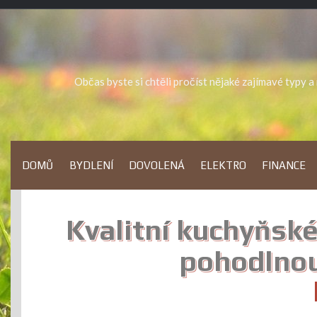
Skip
to
content
Občas byste si chtěli pročíst nějaké zajímavé typy 
DOMŮ
BYDLENÍ
DOVOLENÁ
ELEKTRO
FINANCE
Kvalitní kuchyňsk
pohodlnou