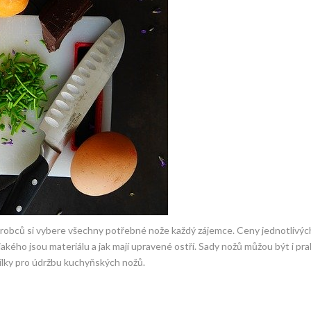
obců si vybere všechny potřebné nože každý zájemce. Ceny jednotlivýc
z jakého jsou materiálu a jak mají upravené ostří. Sady nožů můžou být i pr
ocílky pro údržbu kuchyňských nožů.