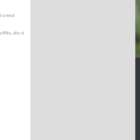
ě a mezi
fříku, aby si