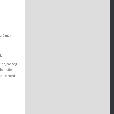
erá má i
d
k.
 nejčastěji
 do myček
myčce není