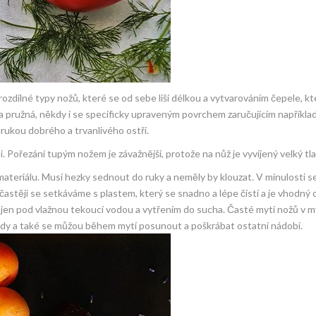
ozdílné typy nožů, které se od sebe liší délkou a vytvarováním čepele, kt
 a pružná, někdy i se specificky upraveným povrchem zaručujícím napříkla
zárukou dobrého a trvanlivého ostří.
 Pořezání tupým nožem je závažnější, protože na nůž je vyvíjený velký tla
ateriálu. Musí hezky sednout do ruky a neměly by klouzat. V minulosti se
ejčastěji se setkáváme s plastem, který se snadno a lépe čistí a je vhodný
nou jen pod vlažnou tekoucí vodou a vytřením do sucha. Časté mytí nožů v 
vody a také se můžou během mytí posunout a poškrábat ostatní nádobí.