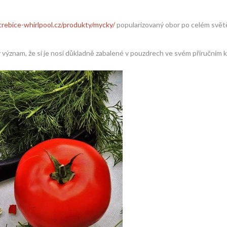
rebice-whirlpool.cz/produkty/mycky/
popularizovaný obor po celém svět
vý význam, že si je nosí důkladně zabalené v pouzdrech ve svém příručním ku