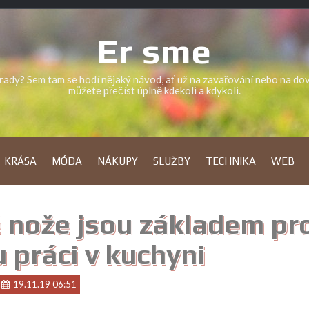
Er sme
a rady? Sem tam se hodí nějaký návod, ať už na zavařování nebo na d
můžete přečíst úplně kdekoli a kdykoli.
KRÁSA
MÓDA
NÁKUPY
SLUŽBY
TECHNIKA
WEB
é nože jsou základem pr
 práci v kuchyni
19.11.19 06:51