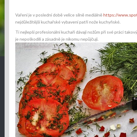
Vaření je v poslední době velice silně mediálně
https://www.spot
nejdůležitější kuchařské vybavení patří
nože kuchyňské
.
Ti nejlepší profesionální kuchaři dávají nožům při své práci tako
je nepoškodili a zásadně je nikomu nepůjčují.