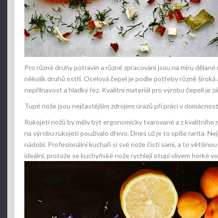
Pro různé druhy potravin a různé zpracování jsou na míru dělané r
několik druhů ostří. Ocelová čepel je podle potřeby různě široká
nepřilnavost a hladký řez. Kvalitní materiál pro výrobu čepelí je 
Tupé nože jsou nejčastějším zdrojem úrazů při práci v domácnosti.
Rukojeti nožů by měly být ergonomicky tvarované a z kvalitního m
na výrobu rukojetí používalo dřevo. Dnes už je to spíše rarita. N
nádobí. Profesionální kuchaři si své nože čistí sami, a to větši
ideální, protože se kuchyňské nože rychleji otupí vlivem horké 