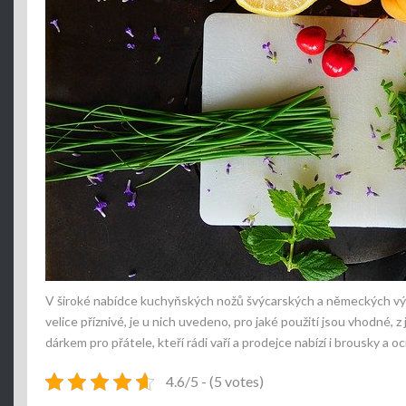
V široké nabídce kuchyňských nožů švýcarských a německých výr
velice příznivé, je u nich uvedeno, pro jaké použití jsou vhodné, 
dárkem pro přátele, kteří rádi vaří a prodejce nabízí i brousky a 
4.6/5 - (5 votes)