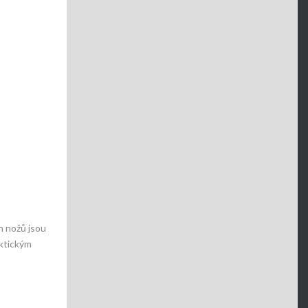
h nožů jsou
aktickým