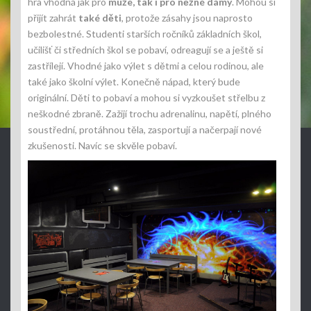
hra vhodná jak pro
muže, tak i pro něžné dámy
. Mohou si
přijít zahrát
také děti
, protože zásahy jsou naprosto
bezbolestné. Studenti starších ročníků základních škol,
učilišť či středních škol se pobaví, odreagují se a ještě si
zastřílejí. Vhodné jako výlet s dětmi a celou rodinou, ale
také jako školní výlet. Konečně nápad, který bude
originální. Děti to pobaví a mohou si vyzkoušet střelbu z
neškodné zbraně. Zažijí trochu adrenalinu, napětí, plného
soustřední, protáhnou těla, zasportují a načerpají nové
zkušenosti. Navíc se skvěle pobaví.