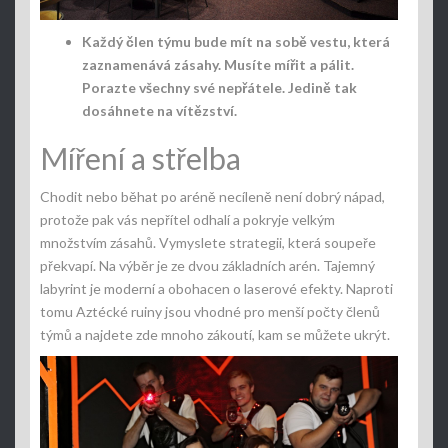
Každý člen týmu bude mít na sobě vestu, která
zaznamenává zásahy. Musíte mířit a pálit.
Porazte všechny své nepřátele. Jedině tak
dosáhnete na vítězství.
Míření a střelba
Chodit nebo běhat po aréně necíleně není dobrý nápad,
protože pak vás nepřítel odhalí a pokryje velkým
množstvím zásahů. Vymyslete strategii, která soupeře
překvapí. Na výběr je ze dvou základních arén. Tajemný
labyrint je moderní a obohacen o laserové efekty. Naproti
tomu Aztécké ruiny jsou vhodné pro menší počty členů
týmů a najdete zde mnoho zákoutí, kam se můžete ukrýt.