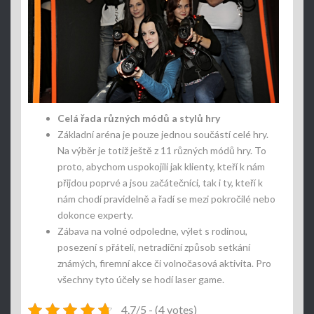
Celá řada různých módů a stylů hry
Základní aréna je pouze jednou součástí celé hry.
Na výběr je totiž ještě z 11 různých módů hry. To
proto, abychom uspokojili jak klienty, kteří k nám
přijdou poprvé a jsou začátečníci, tak i ty, kteří k
nám chodí pravidelně a řadí se mezi pokročilé nebo
dokonce experty.
Zábava na volné odpoledne, výlet s rodinou,
posezení s přáteli, netradiční způsob setkání
známých, firemní akce či volnočasová aktivita. Pro
všechny tyto účely se hodí laser game.
4.7/5 - (4 votes)