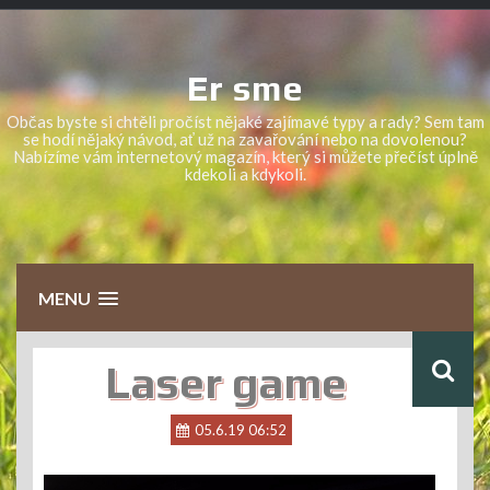
Skip
to
content
Er sme
Občas byste si chtěli pročíst nějaké zajímavé typy a rady? Sem tam
se hodí nějaký návod, ať už na zavařování nebo na dovolenou?
Nabízíme vám internetový magazín, který si můžete přečíst úplně
kdekoli a kdykoli.
MENU
Laser game
05.6.19 06:52