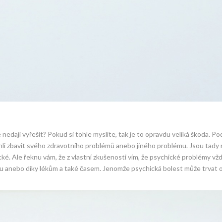
nedají vyřešit? Pokud si tohle myslíte, tak je to opravdu veliká škoda. P
mohli zbavit svého zdravotního problémů anebo jiného problému. Jsou tady
ké. Ale řeknu vám, že z vlastní zkušenosti vím, že psychické problémy vž
tku anebo díky lékům a také časem. Jenomže psychická bolest může trvat