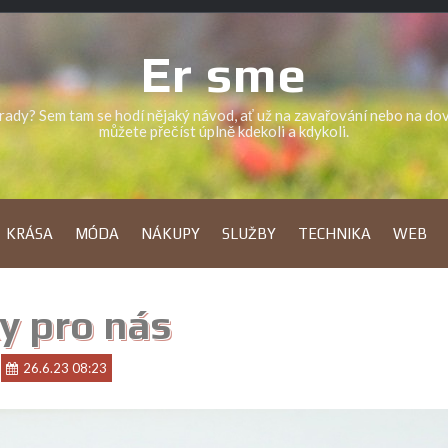
Er sme
a rady? Sem tam se hodí nějaký návod, ať už na zavařování nebo na d
můžete přečíst úplně kdekoli a kdykoli.
KRÁSA
MÓDA
NÁKUPY
SLUŽBY
TECHNIKA
WEB
y pro nás
26.6.23 08:23