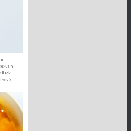
dně
sexuální
li tak
pánové