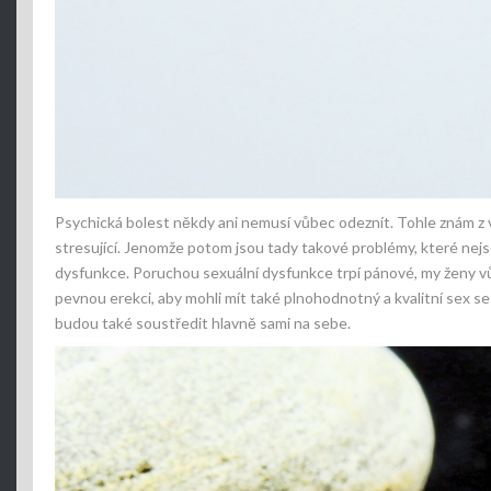
Psychická bolest někdy ani nemusí vůbec odeznít. Tohle znám z vl
stresující. Jenomže potom jsou tady takové problémy, které nejso
dysfunkce. Poruchou sexuální dysfunkce trpí pánové, my ženy vůb
pevnou erekci, aby mohli mít také plnohodnotný a kvalitní sex se
budou také soustředit hlavně sami na sebe.