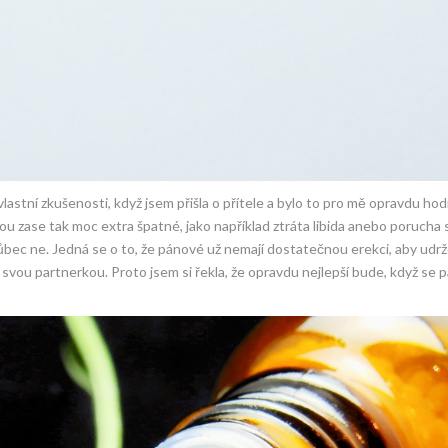
astní zkušenosti, když jsem přišla o přítele a bylo to pro mě opravdu ho
u zase tak moc extra špatné, jako například ztráta libida anebo porucha 
ec ne. Jedná se o to, že pánové už nemají dostatečnou erekci, aby udrže
 svou partnerkou. Proto jsem si řekla, že opravdu nejlepší bude, když se 