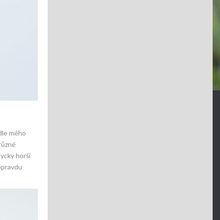
odle mého
 různé
dycky horší
 opravdu