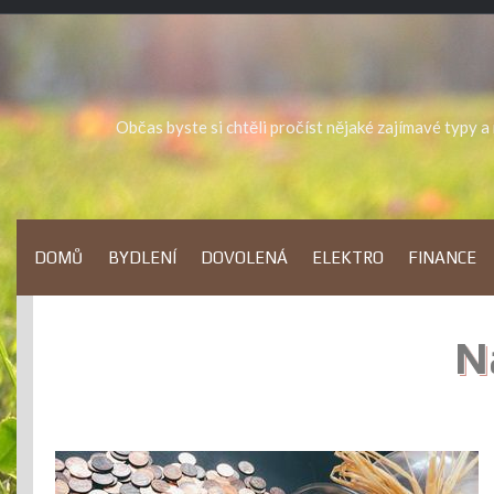
Skip
to
content
Občas byste si chtěli pročíst nějaké zajímavé typy 
DOMŮ
BYDLENÍ
DOVOLENÁ
ELEKTRO
FINANCE
N