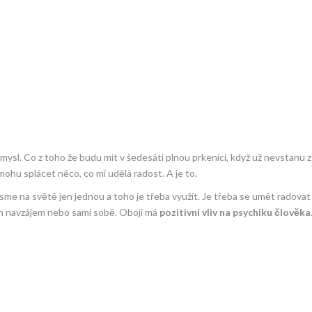
mysl. Co z toho že budu mít v šedesáti plnou prkenici, když už nevstanu z
mohu splácet něco, co mi udělá radost. A je to.
sme na světě jen jednou a toho je třeba využít. Je třeba se umět radovat
kým navzájem nebo sami sobě. Obojí má
pozitivní vliv na psychiku člověka