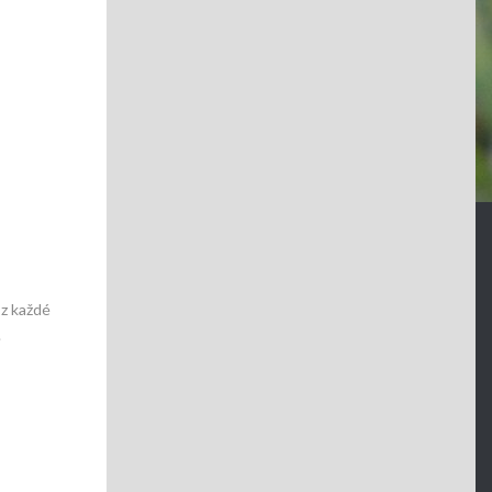
 z každé
.