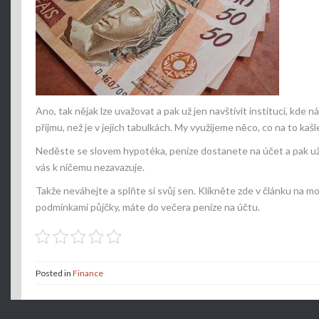
Ano, tak nějak lze uvažovat a pak už jen navštívit instituci, kde
příjmu, než je v jejich tabulkách. My využijeme něco, co na to kašl
Neděste se slovem hypotéka, peníze dostanete na účet a pak už 
vás k ničemu nezavazuje.
Takže neváhejte a splňte si svůj sen. Klikněte zde v článku na mo
podmínkami půjčky, máte do večera peníze na účtu.
Posted in
Finance