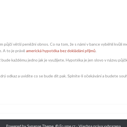
 nám půjčí větší peněžní obnos. Co na tom, že s námi v bance vyběhli kvůli 
e. A to je právě
americká hypotéka bez dokládání příjmů
.
bude každému jedno jak je využijete. Hypotéka je jen slovo v názvu půjč
drý odkaz a uvidíte co se bude dít pak. Splníte-li očekávání a budete souh
Powered by
Synapse Theme
.
© Er-sme.cz - Všechna práva vyhrazena