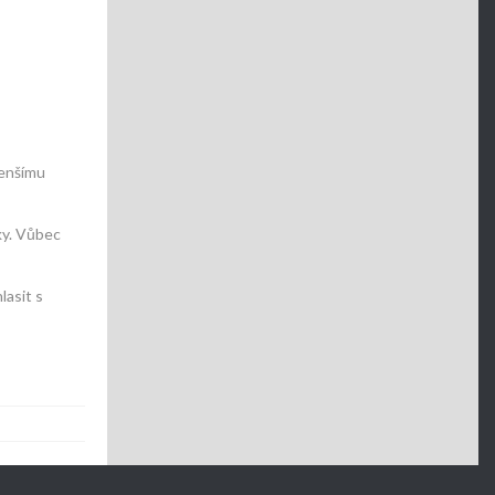
menšímu
ky. Vůbec
lasit s