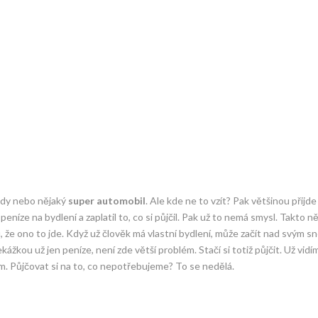
rody nebo nějaký
super automobil
. Ale kde ne to vzít? Pak většinou přijde
 peníze na bydlení a zaplatil to, co si půjčil. Pak už to nemá smysl. Takto ně
u, že ono to jde. Když už člověk má vlastní bydlení, může začít nad svým s
ážkou už jen peníze, není zde větší problém. Stačí si totiž půjčit. Už vidí
tem. Půjčovat si na to, co nepotřebujeme? To se nedělá.