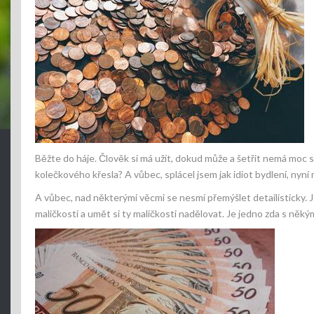
Běžte do háje. Člověk si má užít, dokud může a šetřit nemá moc s
kolečkového křesla? A vůbec, splácel jsem jak idiot bydlení, nyní 
A vůbec, nad některými věcmi se nesmí přemýšlet detailisticky. J
maličkosti a umět si ty maličkosti nadělovat. Je jedno zda s ně