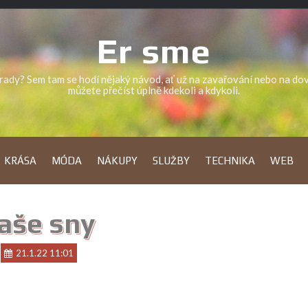
Er sme
a rady? Sem tam se hodí nějaký návod, ať už na zavařování nebo na d
můžete přečíst úplně kdekoli a kdykoli.
KRÁSA
MÓDA
NÁKUPY
SLUŽBY
TECHNIKA
WEB
aše sny
21.1.22 11:01