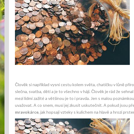
Člověk si například vysní cestu kolem světa, chatičku v lůně pří
slečna, svatba, děti a je to všechno v háji. Člověk je rád že sehnal
mezi lidmi zažité a většinou je to i pravda. Jen s malou poznámko
uvažovat. A co snem, musí jej zkusit uskutečnit. A pokud jsou přek
mravokárce
, jak hopsají vzteky s kulichem na hlavě a hrozí prs