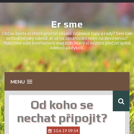
Skip
to
content
Er sme
Občas byste si chtěli pročíst nějaké zajímavé typy a rady? Sem tam
se hodí nějaký návod, ať už na zavařování nebo na dovolenou?
Nabízíme vám internetový magazín, který si můžete přečíst úplně
kdekoli a kdykoli.
MENU
Od koho se
nechat připojit?
10.6.19 09:54