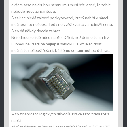
ovšem zase na druhou stranu mu musí být jasné, že tohle
nebude něco za pár šupů.
A tak se hledá takový poskytovatel, který nabízí v rámci
možností to nejlepší. Tedy nejvyšší kvalitu za nejnižší cenu.
A to dá někdy docela zabrat.
Nejednou se lidé něco napřemýšlejí, než dejme tomu ti z
Olomouce vsadí na nejlepší nabídku,
. Což je to dost
možná to nejlepší řešení, k jakému se tam mohou dobrat.
A to z naprosto logických důvodů. Právě tato firma totiž
nabízí
a)
různé formy připojení, přes optický kabel, Wi-Fi či LTE