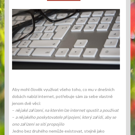
Aby mohl člověk využívat všeho toho, co mu v dnešních
dobách nabízí internet, potřebuje sám za sebe vlastně
jenom dvě věci:
–
nějaké zařízení, na kterém lze internet spustit a používat
–
a nějakého poskytovatele připojení, který zařídí, aby se
ono zařízení se sítí propojilo
Jedno bez druhého nemůže existovat, stejně jako