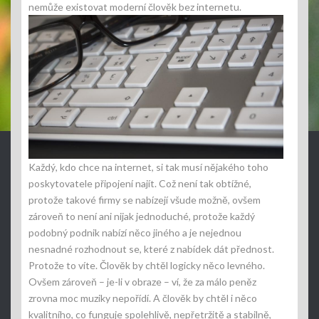
nemůže existovat moderní člověk bez internetu.
Každý, kdo chce na internet, si tak musí nějakého toho
poskytovatele připojení najít. Což není tak obtížné,
protože takové firmy se nabízejí všude možně, ovšem
zároveň to není ani nijak jednoduché, protože každý
podobný podnik nabízí něco jiného a je nejednou
nesnadné rozhodnout se, které z nabídek dát přednost.
Protože to víte. Člověk by chtěl logicky něco levného.
Ovšem zároveň – je-li v obraze – ví, že za málo peněz
zrovna moc muziky nepořídí. A člověk by chtěl i něco
kvalitního, co funguje spolehlivě, nepřetržitě a stabilně,