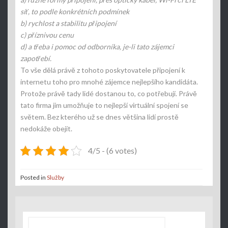
síť, to podle konkrétních podmínek
b)
rychlost a stabilitu připojení
c)
příznivou cenu
d)
a třeba i pomoc od odborníka, je-li tato zájemci
zapotřebí.
To vše dělá právě z tohoto poskytovatele připojení k
internetu toho pro mnohé zájemce nejlepšího kandidáta.
Protože právě tady lidé dostanou to, co potřebují. Právě
tato firma jim umožňuje to nejlepší virtuální spojení se
světem. Bez kterého už se dnes většina lidí prostě
nedokáže obejít.
4/5 - (6 votes)
Posted in
Služby
Vyhledávání