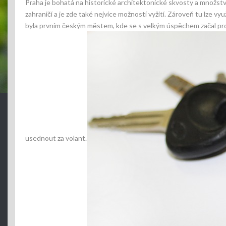
Praha je bohatá na historické architektonické skvosty a množství
zahraničí a je zde také nejvíce možností vyžití. Zároveň tu lze v
byla prvním českým městem, kde se s velkým úspěchem začal pro
usednout za volant.