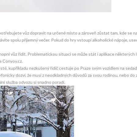
třebujete vůz dopravit na určené místo a zároveň zůstat tam, kde se na
rávíte spolu příjemný večer. Pokud do hry vstoupí alkoholické nápoje, use
pni vůz řídit. Problematickou situací se může stát i aplikace některých l
ha
Convoy.cz
.
asté, kupříkladu nezkušený řidič cestuje po Praze svým vozidlem na sedad
elefonicky dozví, že musí z neodkladných důvodů za svou rodinou, nebo do
lní služba odvozu si snadno poradí.