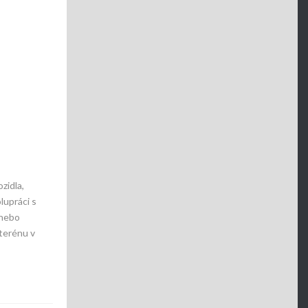
zidla,
lupráci s
 nebo
 terénu v