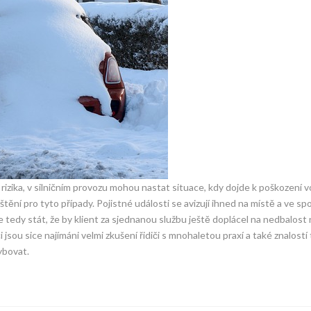
izika, v silničním provozu mohou nastat situace, kdy dojde k poškození vo
štění pro tyto případy. Pojistné události se avizují ihned na místě a ve spo
 tedy stát, že by klient za sjednanou službu ještě doplácel na nedbalost
i jsou sice najímáni velmi zkušení řidiči s mnohaletou praxí a také znalostí
ybovat.