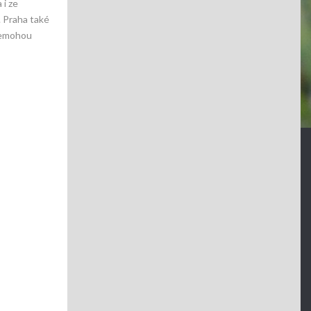
 i ze
. Praha také
 nemohou