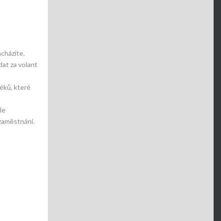
cházíte.
dat za volant
éků, které
le
 zaměstnání.