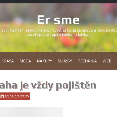
Er sme
a rady? Sem tam se hodí nějaký návod, ať už na zavařování nebo na d
můžete přečíst úplně kdekoli a kdykoli.
KRÁSA
MÓDA
NÁKUPY
SLUŽBY
TECHNIKA
WEB
aha je vždy pojištěn
02.10.19 09:05