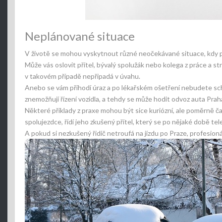
Neplánované situace
V životě se mohou vyskytnout různé neočekávané situace, kdy po
Může vás oslovit přítel, bývalý spolužák nebo kolega z práce a st
v takovém případě nepřipadá v úvahu.
Anebo se vám přihodí úraz a po lékařském ošetření nebudete scho
znemožňují řízení vozidla, a tehdy se může hodit odvoz auta Pra
Některé příklady z praxe mohou být sice kuriózní, ale poměrně č
spolujezdce, řídí jeho zkušený přítel, který se po nějaké době t
A pokud si nezkušený řidič netroufá na jízdu po Praze, profesioná