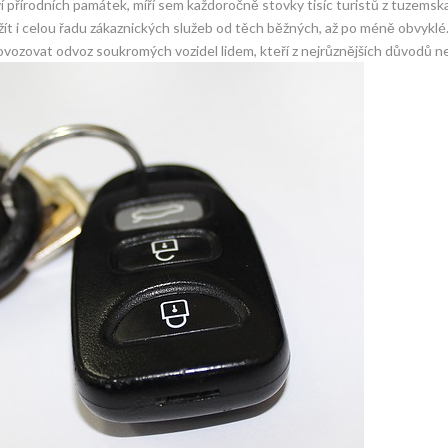
 přírodních památek, míří sem každoročně stovky tisíc turistů z tuzemska
yužít i celou řadu zákaznických služeb od těch běžných, až po méně obvyklé
vozovat odvoz soukromých vozidel lidem, kteří z nejrůznějších důvodů