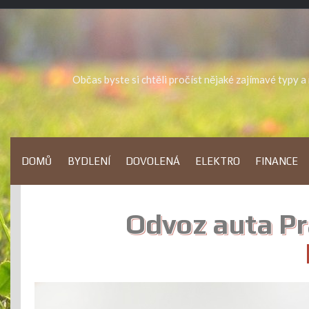
Skip
to
content
Občas byste si chtěli pročíst nějaké zajímavé typy 
DOMŮ
BYDLENÍ
DOVOLENÁ
ELEKTRO
FINANCE
Odvoz auta Pr