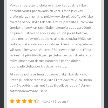
Pokud chcete ženu obdarovat šperkem, pak je také
potřeba vědět pár základních věcí. Třeba jaký kov
preferuje, zda nemá na nějaký kov alergii, popřípadě jaké
má ráda barvy, styl a tak dále. Určitě potěšíte autorským
šperkem, který jen tak někde nekoupí a bude zaručeně
originální. Takové šperky se dají koupit jak už hotové,
nebo nechat vyrobit podle návrhu na zakázku. Může se
tudíž jednat o velice osobní dárek, který může vyjadřovat
váš společný vztah.
Autorské šperky
se také hodí třeba k
jedinečné příležitosti, jako je třeba narození dítěte, kdy
může obsahovat datum narození a jméno dítěte,
popřípadě třeba šperk s datem svatby.
Ať se rozhodnete ženu obdarovat jakýmkoli dárkem,
určitě jí uděláte radost a jistě ji i překvapíte. A co jiného
by mělo potěšit vás, než to že jí uděláte radost? Darem
totiž obdarováváte i sebe.
4.5/5 - (6 votes)