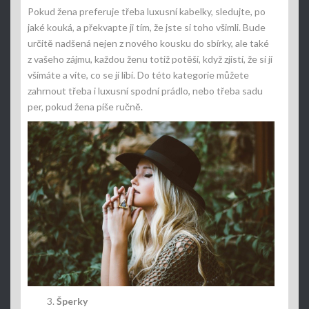
Pokud žena preferuje třeba luxusní kabelky, sledujte, po
jaké kouká, a překvapte ji tím, že jste si toho všimli. Bude
určitě nadšená nejen z nového kousku do sbírky, ale také
z vašeho zájmu, každou ženu totiž potěší, když zjistí, že si jí
všímáte a víte, co se jí líbí. Do této kategorie můžete
zahrnout třeba i luxusní spodní prádlo, nebo třeba sadu
per, pokud žena píše ručně.
Šperky