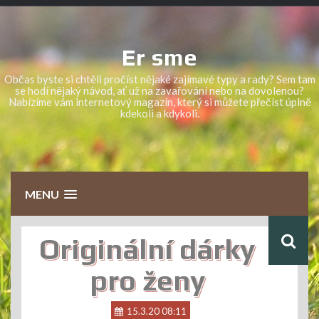
Skip
to
content
Er sme
Občas byste si chtěli pročíst nějaké zajímavé typy a rady? Sem tam
se hodí nějaký návod, ať už na zavařování nebo na dovolenou?
Nabízíme vám internetový magazín, který si můžete přečíst úplně
kdekoli a kdykoli.
MENU
Originální dárky
pro ženy
15.3.20 08:11