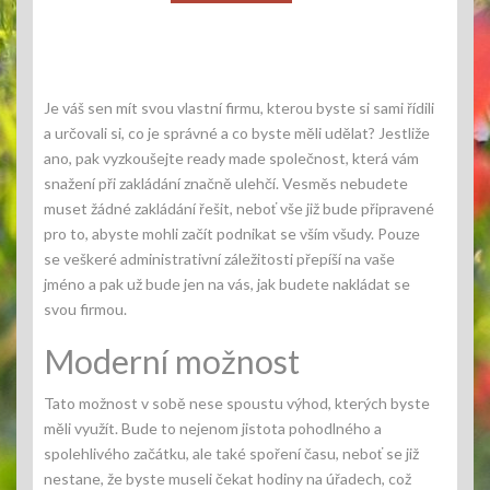
Je váš sen mít svou vlastní firmu, kterou byste si sami řídili
a určovali si, co je správné a co byste měli udělat? Jestliže
ano, pak vyzkoušejte
ready made společnost
, která vám
snažení při zakládání značně ulehčí. Vesměs nebudete
muset žádné zakládání řešit, neboť vše již bude připravené
pro to, abyste mohli začít podnikat se vším všudy. Pouze
se veškeré administrativní záležitosti přepíší na vaše
jméno a pak už bude jen na vás, jak budete nakládat se
svou firmou.
Moderní možnost
Tato možnost v sobě nese spoustu výhod, kterých byste
měli využít. Bude to nejenom jistota pohodlného a
spolehlivého začátku, ale také spoření času, neboť se již
nestane, že byste museli čekat hodiny na úřadech, což