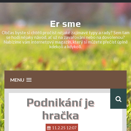
Skip
to
content
Er sme
Občas byste si chtěli pročíst nějaké zajímavé typy a rady? Sem tam
se hodí nějaký návod, ať už na zavařování nebo na dovolenou?
Nabízíme vám internetový magazín, který si můžete přečíst úplně
kdekoli a kdykoli.
MENU
Podnikání je
hračka
11.2.25 12:07