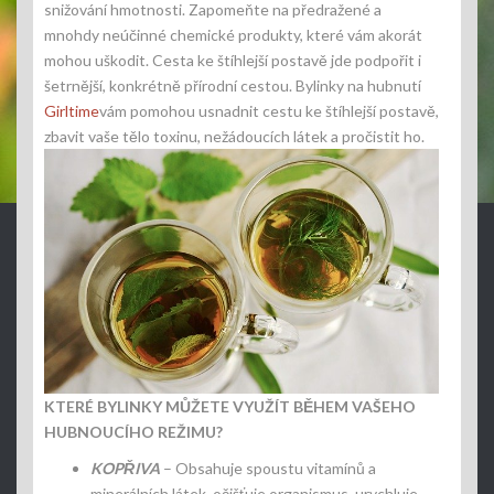
snižování hmotnosti. Zapomeňte na předražené a
mnohdy neúčinné chemické produkty, které vám akorát
mohou uškodit. Cesta ke štíhlejší postavě jde podpořit i
šetrnější, konkrétně přírodní cestou. Bylinky na hubnutí
Girltime
vám pomohou usnadnit cestu ke štíhlejší postavě,
zbavit vaše tělo toxinu, nežádoucích látek a pročistit ho.
KTERÉ BYLINKY MŮŽETE VYUŽÍT BĚHEM VAŠEHO
HUBNOUCÍHO REŽIMU?
KOPŘIVA
– Obsahuje spoustu vitamínů a
minerálních látek, očišťuje organismus, urychluje