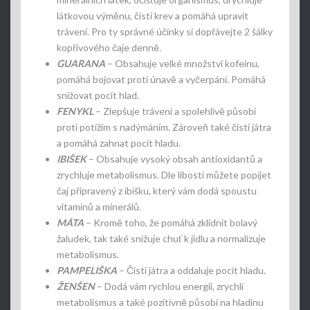
látkovou výměnu, čistí krev a pomáhá upravit
trávení. Pro ty správné účinky si dopřávejte 2 šálky
kopřivového čaje denně.
GUARANA
– Obsahuje velké množství kofeinu,
pomáhá bojovat proti únavě a vyčerpání. Pomáhá
snižovat pocit hlad.
FENYKL
– Zlepšuje trávení a spolehlivě působí
proti potížím s nadýmáním. Zároveň také čistí játra
a pomáhá zahnat pocit hladu.
IBIŠEK
– Obsahuje vysoký obsah antioxidantů a
zrychluje metabolismus. Dle libosti můžete popíjet
čaj připravený z ibišku, který vám dodá spoustu
vitamínů a minerálů.
MÁTA
– Kromě toho, že pomáhá zklidnit bolavý
žaludek, tak také snižuje chuť k jídlu a normalizuje
metabolismus.
PAMPELIŠKA
– Čistí játra a oddaluje pocit hladu.
ŽENŠEN
– Dodá vám rychlou energii, zrychlí
metabolismus a také pozitivně působí na hladinu