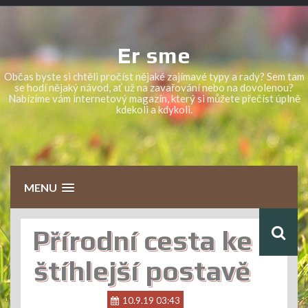
Skip
to
content
Er sme
Občas byste si chtěli pročíst nějaké zajímavé typy a rady? Sem tam
se hodí nějaký návod, ať už na zavařování nebo na dovolenou?
Nabízíme vám internetový magazín, který si můžete přečíst úplně
kdekoli a kdykoli.
MENU
Přírodní cesta ke
štíhlejší postavě
10.9.19 03:43