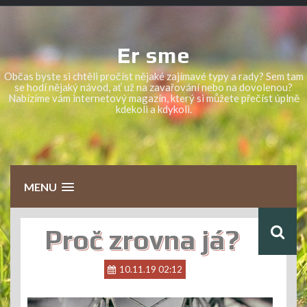
Skip
to
content
Er sme
Občas byste si chtěli pročíst nějaké zajímavé typy a rady? Sem tam
se hodí nějaký návod, ať už na zavařování nebo na dovolenou?
Nabízíme vám internetový magazín, který si můžete přečíst úplně
kdekoli a kdykoli.
MENU
Proč zrovna já?
10.11.19 02:12