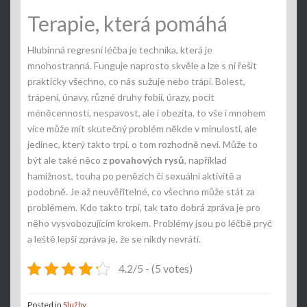
Terapie, která pomáhá
Hlubinná regresní léčba je technika, která je
mnohostranná. Funguje naprosto skvěle a lze s ní řešit
prakticky všechno, co nás sužuje nebo trápí. Bolest,
trápení, únavy, různé druhy fobií, úrazy, pocit
méněcennosti, nespavost, ale i obezita, to vše i mnohem
více může mít skutečný problém někde v minulosti, ale
jedinec, který takto trpí, o tom rozhodně neví. Může to
být ale také něco z
povahových rysů
, například
hamižnost, touha po penězích či sexuální aktivitě a
podobně. Je až neuvěřitelné, co všechno může stát za
problémem. Kdo takto trpí, tak tato dobrá zpráva je pro
něho vysvobozujícím krokem. Problémy jsou po léčbě pryč
a leště lepší zpráva je, že se nikdy nevrátí.
4.2/5 - (5 votes)
Posted in
Služby