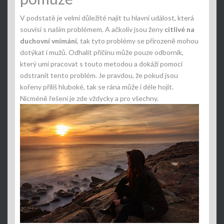
V podstatě je velmi důležité najít tu hlavní událost, která
souvisí s naším problémem. A ačkoliv jsou ženy
citlivé na
duchovní vnímání
, tak tyto problémy se přirozeně mohou
dotýkat i mužů. Odhalit příčinu může pouze odborník,
který umí pracovat s touto metodou a dokáží pomoci
odstranit tento problém. Je pravdou, že pokud jsou
kořeny příliš hluboké, tak se rána může i déle hojit.
Nicméně řešení je zde vždycky a pro všechny.