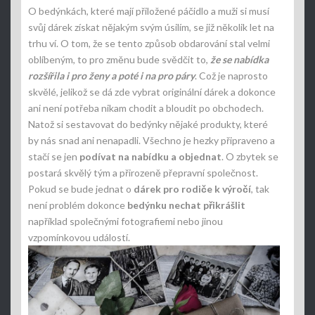
O bedýnkách, které mají přiložené páčidlo a muži si musí
svůj dárek získat nějakým svým úsilím, se již několik let na
trhu ví. O tom, že se tento způsob obdarování stal velmi
oblíbeným, to pro změnu bude svědčit to,
že se nabídka
rozšířila i pro ženy a poté i na pro páry
. Což je naprosto
skvělé, jelikož se dá zde vybrat originální dárek a dokonce
ani není potřeba nikam chodit a bloudit po obchodech.
Natož si sestavovat do bedýnky nějaké produkty, které
by nás snad ani nenapadli. Všechno je hezky připraveno a
stačí se jen
podívat na nabídku a objednat
. O zbytek se
postará skvělý tým a přirozeně přepravní společnost.
Pokud se bude jednat o
dárek pro rodiče k výročí
, tak
není problém dokonce
bedýnku nechat přikrášlit
například společnými fotografiemi nebo jinou
vzpomínkovou událostí.