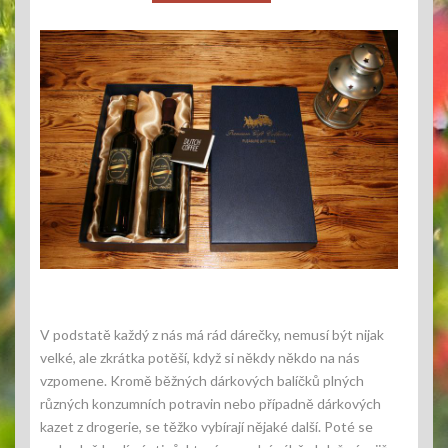
V podstatě každý z nás má rád dárečky, nemusí být nijak
velké, ale zkrátka potěší, když si někdy někdo na nás
vzpomene. Kromě běžných dárkových balíčků plných
různých konzumních potravin nebo případně dárkových
kazet z drogerie, se těžko vybírají nějaké další. Poté se