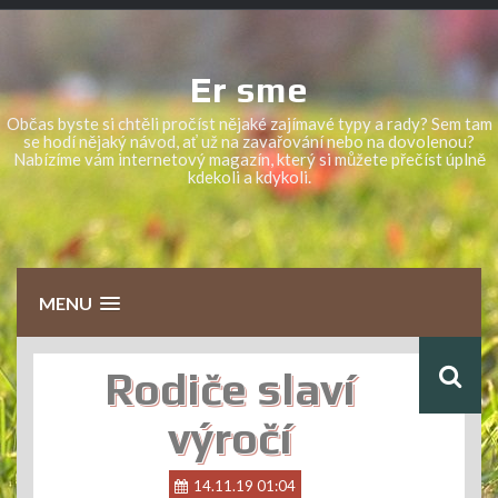
Skip
to
content
Er sme
Občas byste si chtěli pročíst nějaké zajímavé typy a rady? Sem tam
se hodí nějaký návod, ať už na zavařování nebo na dovolenou?
Nabízíme vám internetový magazín, který si můžete přečíst úplně
kdekoli a kdykoli.
MENU
Rodiče slaví
výročí
14.11.19 01:04