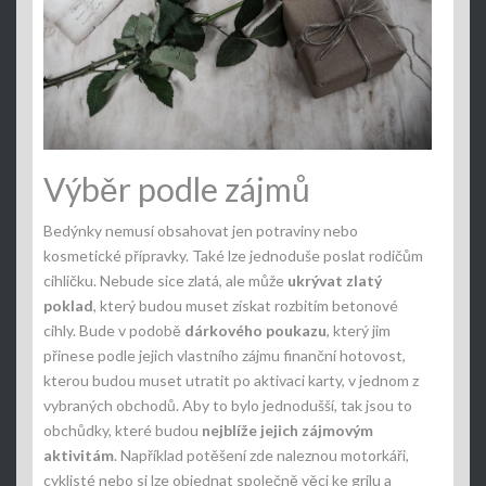
Výběr podle zájmů
Bedýnky nemusí obsahovat jen potraviny nebo
kosmetické přípravky. Také lze jednoduše poslat rodičům
cihličku. Nebude sice zlatá, ale může
ukrývat zlatý
poklad
, který budou muset získat rozbitím betonové
cihly. Bude v podobě
dárkového poukazu
, který jim
přinese podle jejich vlastního zájmu finanční hotovost,
kterou budou muset utratit po aktivaci karty, v jednom z
vybraných obchodů. Aby to bylo jednodušší, tak jsou to
obchůdky, které budou
nejblíže jejich zájmovým
aktivitám
. Například potěšení zde naleznou motorkáři,
cyklisté nebo si lze objednat společně věci ke grilu a