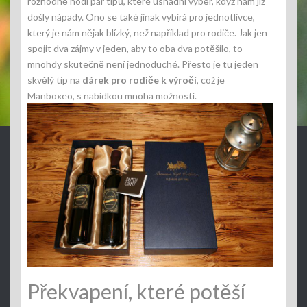
rozhodně hodí pár tipů, které usnadní výběr, když nám již
došly nápady. Ono se také jinak vybírá pro jednotlivce,
který je nám nějak blízký, než například pro rodiče. Jak jen
spojit dva zájmy v jeden, aby to oba dva potěšilo, to
mnohdy skutečně není jednoduché. Přesto je tu jeden
skvělý tip na
dárek pro rodiče k výročí
, což je
Manboxeo
, s nabídkou mnoha možností.
Překvapení, které potěší