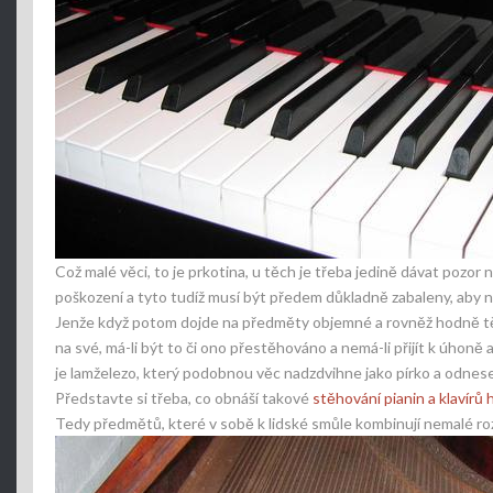
Což malé věci, to je prkotina, u těch je třeba jedině dávat pozor
poškození a tyto tudíž musí být předem důkladně zabaleny, aby ne
Jenže když potom dojde na předměty objemné a rovněž hodně těžké,
na své, má-li být to či ono přestěhováno a nemá-li přijít k úhoně
je lamželezo, který podobnou věc nadzdvihne jako pírko a odnese 
Představte si třeba, co obnáší takové
stěhování pianin a klavír
Tedy předmětů, které v sobě k lidské smůle kombinují nemalé roz