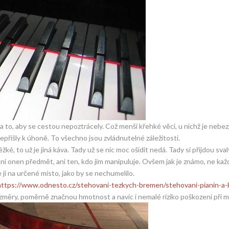
 na to, aby se cestou nepoztrácely. Což menší křehké věci, u nichž je nebe
přišly k úhoně. To všechno jsou zvládnutelné záležitosti.
 to už je jiná káva. Tady už se nic moc ošidit nedá. Tady si přijdou sval
 ani onen předmět, ani ten, kdo jím manipuluje. Ovšem jak je známo, ne kaž
ji na určené místo, jako by se nechumelilo.
ů https://www.odnesto.cz/stehovani-tezkych-bremen/stehovani-pianin-a-k
měry, poměrně značnou hmotnost a navíc i nemalé riziko poškození při m