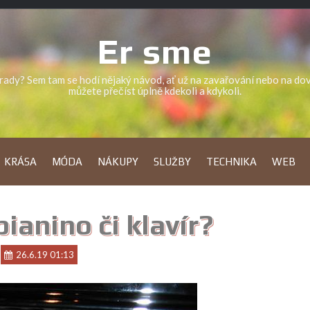
Er sme
a rady? Sem tam se hodí nějaký návod, ať už na zavařování nebo na d
můžete přečíst úplně kdekoli a kdykoli.
KRÁSA
MÓDA
NÁKUPY
SLUŽBY
TECHNIKA
WEB
ianino či klavír?
26.6.19 01:13