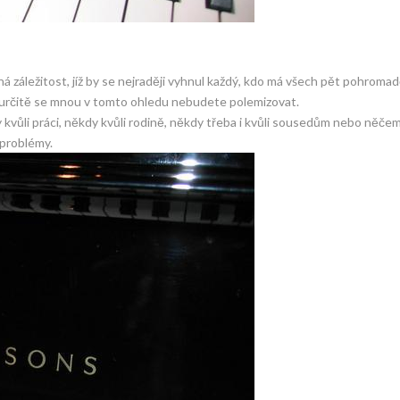
á záležitost, jíž by se nejraději vyhnul každý, kdo má všech pět pohroma
iko, určitě se mnou v tomto ohledu nebudete polemizovat.
ůli práci, někdy kvůli rodině, někdy třeba i kvůli sousedům nebo něčem
 problémy.