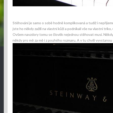
Stěhování je samo o sobě hodně komplikovaná a tudíž i nepříjemn
jste ho někdy zažili na vlastní kůži a podnikali vše na vlastní tr
Ovšem navzdory tomu se člověk nejednou stěhovat musí. Někdy kv
někdy pro mě za mě i z pouhého rozmaru. A v tu chvíli vyvstanou