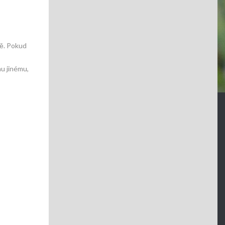
dě. Pokud
u jinému,