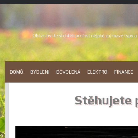
Skip
to
content
Občas byste si chtěli pročíst nějaké zajímavé typy 
DOMŮ
BYDLENÍ
DOVOLENÁ
ELEKTRO
FINANCE
Stěhujete p