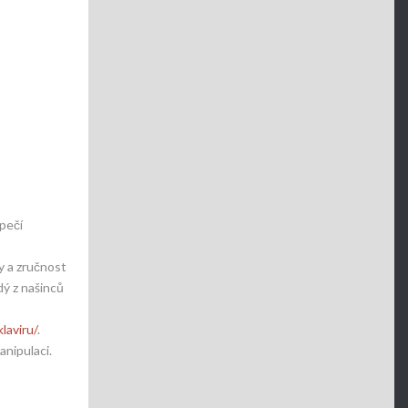
zpečí
y a zručnost
dý z našinců
laviru/
.
anipulaci.