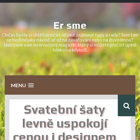
Skip
to
content
Er sme
Občas byste si chtěli pročíst nějaké zajímavé typy a rady? Sem tam
se hodí nějaký návod, ať už na zavařování nebo na dovolenou?
Nabízíme vám internetový magazín, který si můžete přečíst úplně
kdekoli a kdykoli.
MENU
Svatební šaty
levně uspokojí
cenou i designem