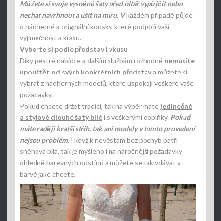
Můžete si svoje vysněné šaty před oltář vypůjčit nebo
nechat navrhnout a ušít na míru. V
každém případě půjde
o nádherné a originální kousky, které podpoří vaší
výjimečnost a krásu.
Vyberte si podle představ i vkusu
Díky pestré nabídce a dalším službám rozhodně
nemusíte
upouštět od svých konkrétních představ
a můžete si
vybrat z nádherných modelů, které uspokojí veškeré vaše
požadavky.
Pokud chcete držet tradici, tak na výběr máte
jedinečné
a stylové dlouhé šaty bílé
i s veškerými doplňky.
Pokud
máte raději kratší střih, tak ani modely v tomto provedení
nejsou problém.
I když k nevěstám bez pochyb patří
sněhová bílá, tak je myšleno i na náročnější požadavky
ohledně barevných odstínů a můžete se tak vdávat v
barvě jaké chcete.