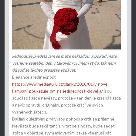
Jednoduše představám se meze nekladou, a pokud máte
vysněný svatební den v takovém či jiném stylu, tak není
důvod se těchto představ vzdávat.
Elegance a jedinečnost
https://www.mediaguru.cz/clanky/2018/01/v-nove-
kampani-poukazuje-dm-na-jedinecnost-cloveka/
jsou
součástí každé nevěsty, protože v ten den je krásná každá
a navíc opravdu originální, protože kráčí ve svých
vysněných šatech.
Dalšími důležitými prvky jsou pohodlí a cítit se příjemně.
Nevěsta bude také tančit, vítat se s hosty, bude sedět i
stát a v objetí se svým milovaným, takže vše musí bát