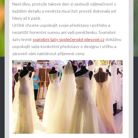
Není divu, protože takový den si zaslouží výjimečnost v
každém detailu a nevěsta musí být prostě dokonalá od
hlavy až k patě.
Určitě chcete uspokojit svoje představy i potřeby a
nezatížit horentní sumou ani vaší peněženku. Svatební
šaty levně
svatební šaty společenské plesové.cz
dokážou
uspokojit vaše konkrétní představy o designu i střihu a
zároveň vám nabídnout příjemné ceny.