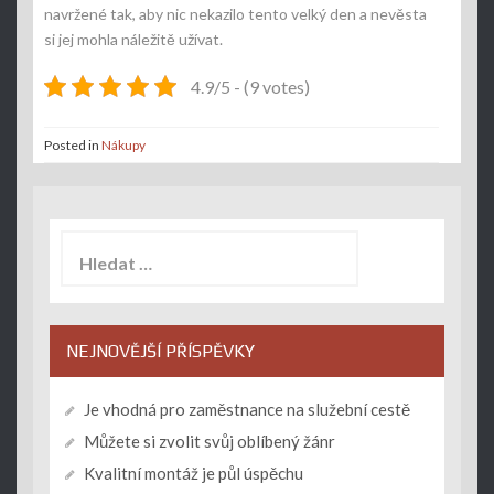
navržené tak, aby nic nekazilo tento velký den a nevěsta
si jej mohla náležitě užívat.
4.9/5 - (9 votes)
Posted in
Nákupy
Vyhledávání
NEJNOVĚJŠÍ PŘÍSPĚVKY
Je vhodná pro zaměstnance na služební cestě
Můžete si zvolit svůj oblíbený žánr
Kvalitní montáž je půl úspěchu