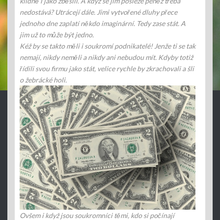
klidně i jako zběsilí. A když se jim posléze peněz třeba
nedostává? Utrácejí dále. Jimi vytvořené dluhy přece
jednoho dne zaplatí někdo imaginární. Tedy zase stát. A
jim už to může být jedno.
Kéž by se takto měli i soukromí podnikatelé! Jenže ti se tak
nemají, nikdy neměli a nikdy ani nebudou mít. Kdyby totiž
řídili svou firmu jako stát, velice rychle by zkrachovali a šli
o žebrácké holi.
Ovšem i když jsou soukromníci těmi, kdo si počínají