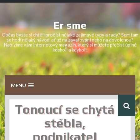
Skip
to
content
Er sme
Občas byste si chtěli pročíst nějaké zajímavé typy a rady? Sem tam
se hodí nějaký návod, ať už na zavařování nebo na dovolenou?
Nabízíme vám internetový magazín, který si můžete přečíst úplně
kdekoli a kdykoli.
MENU
Tonoucí se chytá
stébla,
podnikatel