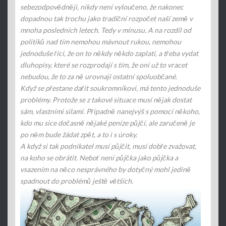
sebezodpovědněji, nikdy není vyloučeno, že nakonec
dopadnou tak trochu jako tradiční rozpočet naší země v
mnoha posledních letech. Tedy v mínusu. A na rozdíl od
politiků nad tím nemohou mávnout rukou, nemohou
jednoduše říci, že on to někdy někdo zaplatí, a třeba vydat
dluhopisy, které se rozprodají s tím, že oni už to vracet
nebudou, že to za ně urovnají ostatní spoluobčané.
Když se přestane dařit soukromníkovi, má tento jednoduše
problémy. Protože se z takové situace musí nějak dostat
sám, vlastními silami. Případně nanejvýš s pomocí někoho,
kdo mu sice dočasně nějaké peníze půjčí, ale zaručeně je
po něm bude žádat zpět, a to i s úroky.
A když si tak podnikatel musí půjčit, musí dobře zvažovat,
na koho se obrátit. Neboť není půjčka jako půjčka a
vsazením na něco nesprávného by dotyčný mohl jedině
spadnout do problémů ještě větších.