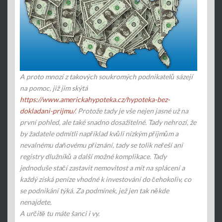
A proto mnozí z takových soukromých podnikatelů sázejí
na pomoc, již jim skýtá
https://www.americkahypoteka.cz/hypoteka-bez-
dokladani-prijmu/
. Protože tady je vše nejen jasné už na
první pohled, ale také snadno dosažitelné. Tady nehrozí, že
by žadatele odmítli například kvůli nízkým příjmům a
nevalnému daňovému přiznání, tady se tolik neřeší ani
registry dlužníků a další možné komplikace. Tady
jednoduše stačí zastavit nemovitost a mít na splácení a
každý získá peníze vhodné k investování do čehokoliv, co
se podnikání týká. Za podmínek, jež jen tak někde
nenajdete.
A určitě tu máte šanci i vy.