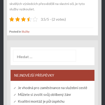
skvělých výsledcích přesvědčili na vlastní oči, je tyto
služby vyzkoušet.
3.5/5 - (2 votes)
Posted in
Služby
Vyhledávání
NEJNOVĚJŠÍ PŘÍSPĚVKY
Je vhodná pro zaměstnance na služební cestě
Můžete si zvolit svůj oblíbený žánr
Kvalitní montáž je půl úspěchu