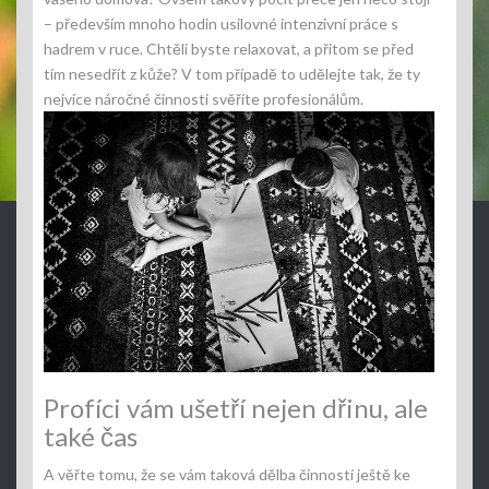
– především mnoho hodin usilovné intenzivní práce s
hadrem v ruce. Chtěli byste relaxovat, a přitom se před
tím nesedřít z kůže? V tom případě to udělejte tak, že ty
nejvíce náročné činnosti svěříte profesionálům.
Profíci vám ušetří nejen dřinu, ale
také čas
A věřte tomu, že se vám taková dělba činností ještě ke