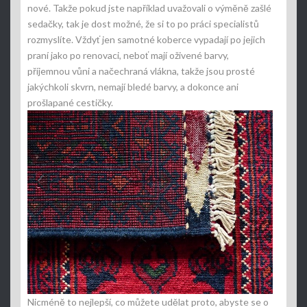
nové. Takže pokud jste například uvažovali o výměně zašlé
sedačky, tak je dost možné, že si to po práci specialistů
rozmyslíte. Vždyť jen samotné koberce vypadají po jejich
praní jako po renovaci, neboť mají oživené barvy,
příjemnou vůni a načechraná vlákna, takže jsou prosté
jakýchkoli skvrn, nemají bledé barvy, a dokonce ani
prošlapané cestičky.
Nicméně to nejlepší, co můžete udělat proto, abyste se o