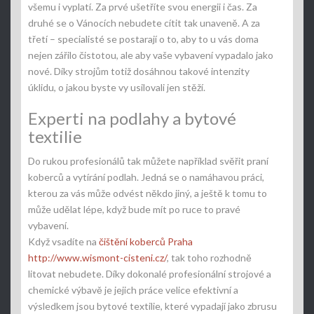
všemu i vyplatí. Za prvé ušetříte svou energii i čas. Za
druhé se o Vánocích nebudete cítit tak unaveně. A za
třetí – specialisté se postarají o to, aby to u vás doma
nejen zářilo čistotou, ale aby vaše vybavení vypadalo jako
nové. Díky strojům totiž dosáhnou takové intenzity
úklidu, o jakou byste vy usilovali jen stěží.
Experti na podlahy a bytové
textilie
Do rukou profesionálů tak můžete například svěřit praní
koberců a vytírání podlah. Jedná se o namáhavou práci,
kterou za vás může odvést někdo jiný, a ještě k tomu to
může udělat lépe, když bude mít po ruce to pravé
vybavení.
Když vsadíte na
čištění koberců Praha
http://www.wismont-cisteni.cz/
, tak toho rozhodně
litovat nebudete. Díky dokonalé profesionální strojové a
chemické výbavě je jejich práce velice efektivní a
výsledkem jsou bytové textilie, které vypadají jako zbrusu