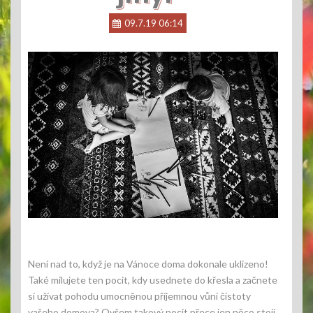
09.7.19 06:14
Není nad to, když je na Vánoce doma dokonale uklizeno!
Také milujete ten pocit, kdy usednete do křesla a začnete
si užívat pohodu umocněnou příjemnou vůní čistoty
vašeho domova? Ovšem takový pocit přece jen něco stojí