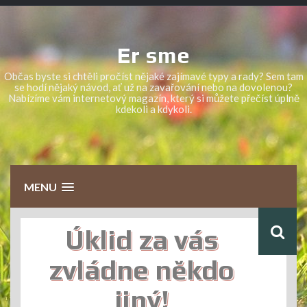
Skip
to
content
Er sme
Občas byste si chtěli pročíst nějaké zajímavé typy a rady? Sem tam
se hodí nějaký návod, ať už na zavařování nebo na dovolenou?
Nabízíme vám internetový magazín, který si můžete přečíst úplně
kdekoli a kdykoli.
MENU
Úklid za vás
zvládne někdo
jiný!