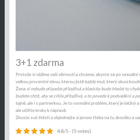
3+1 zdarma
Protože si vážíme vaší věrnosti a chceme, abyste se po sexuální 
velkou procentní slevu, kterou jistě každý muž, který okusí kouzl
Žena
si nebude připadat přitažlivá a klasicky bude hledat tu chyb
budete chtít, aby se cítila přitažlivá, a to povede k podvádění a p
tajně, ale i s partnerkou. Je to normální problém, který je běžn
ale učiňte kroky k nápravě.
Zkuste své štěstí a objednejte si jenom třeba na tu zkoušku a sa
4.8/5 - (5 votes)