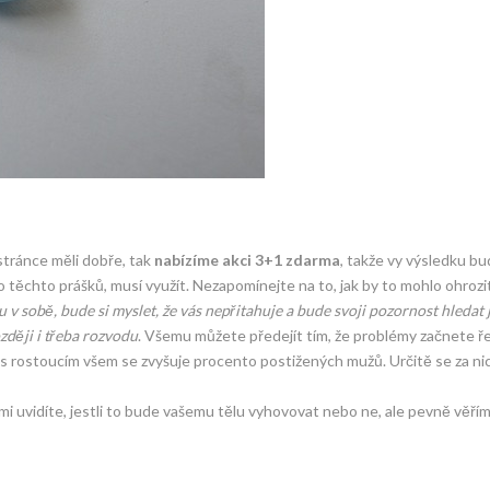
stránce měli dobře, tak
nabízíme akci 3+1 zdarma
, takže vy výsledku b
o těchto prášků, musí využít. Nezapomínejte na to, jak by to mohlo ohrozit
u v sobě, bude si myslet, že vás nepřitahuje a bude svoji pozornost hledat 
ozději i třeba rozvodu
. Všemu můžete předejít tím, že problémy začnete ře
ý a s rostoucím všem se zvyšuje procento postižených mužů. Určitě se za ni
mi uvidíte, jestli to bude vašemu tělu vyhovovat nebo ne, ale pevně věřím