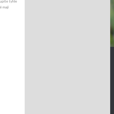
upíte tyhle
é mají