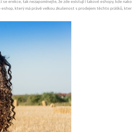
se erekce, tak nezapomínejte, že zde existují i takové eshopy, kde nako
me eshop, který má právě velkou zkušenost s prodejem těchto prášků, kter