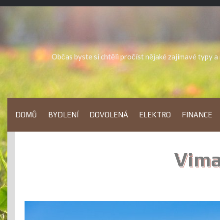
Skip
to
content
Občas byste si chtěli pročíst nějaké zajímavé typy 
DOMŮ
BYDLENÍ
DOVOLENÁ
ELEKTRO
FINANCE
Vima