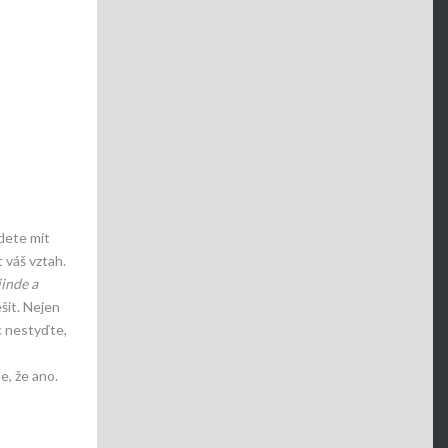
udete mít
 váš vztah.
jinde a
šit. Nejen
c nestyďte,
e, že ano.