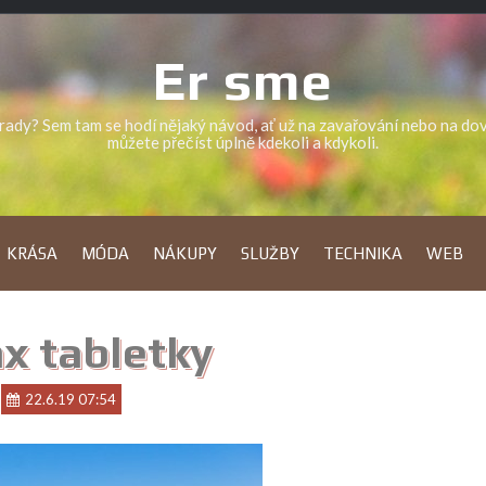
Er sme
a rady? Sem tam se hodí nějaký návod, ať už na zavařování nebo na d
můžete přečíst úplně kdekoli a kdykoli.
KRÁSA
MÓDA
NÁKUPY
SLUŽBY
TECHNIKA
WEB
x tabletky
22.6.19 07:54