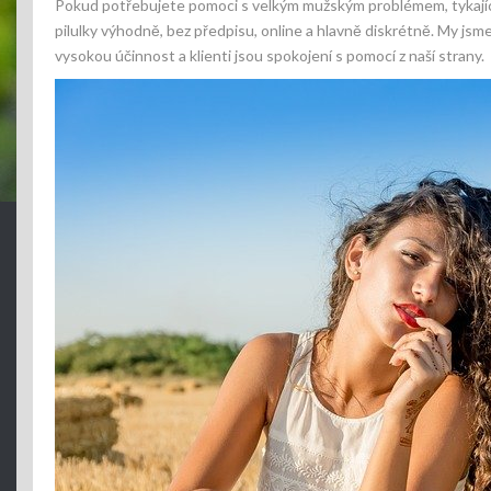
Pokud potřebujete pomoci s velkým mužským problémem, tykající 
pilulky výhodně, bez předpisu, online a hlavně diskrétně. My js
vysokou účinnost a klienti jsou spokojení s pomocí z naší strany.