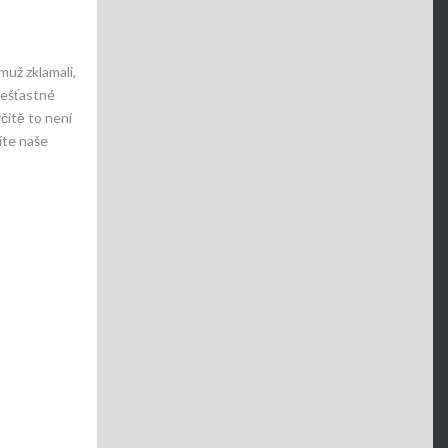
muž zklamali,
nešťastné
čitě to není
íte naše