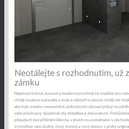
Neotálejte s rozhodnutím, už 
zámku
Nejenom krásné, luxusní a moderní prostředí se snažíme pro naše k
chtějí moderní materiály a styly a někteří to jenom chtějí mít hezk
aby byly snadno omyvatelné, jednoduchý obývací pokoj na údržbu
vaše představy. Společně vše doladíme k dokonalosti. Pomůžeme v
případech bez přičinění klienta, v jiných mu pomáháme v obchod
Vytvoříme vám útulný, čistý, krásný a nový domov s prvky origina