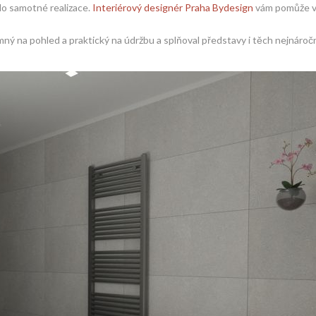
do samotné realizace.
Interiérový designér Praha Bydesign
vám pomůže vy
emný na pohled a praktický na údržbu a splňoval představy i těch nejnároč