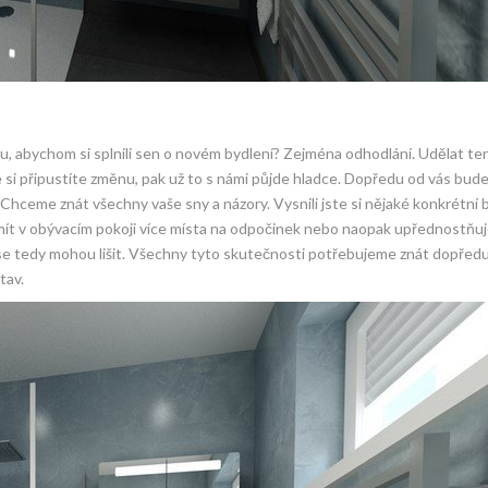
, abychom si splnili sen o novém bydlení? Zejména odhodlání. Udělat ten
 si připustíte změnu, pak už to s námi půjde hladce. Dopředu od vás bud
hceme znát všechny vaše sny a názory. Vysnili jste si nějaké konkrétní 
t v obývacím pokoji více místa na odpočinek nebo naopak upřednostňuje
 se tedy mohou lišit. Všechny tyto skutečnosti potřebujeme znát dopřed
tav.