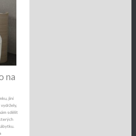
o na
ku, jiní
 vydržely,
nám sdělit
kterých
nábytku.
a