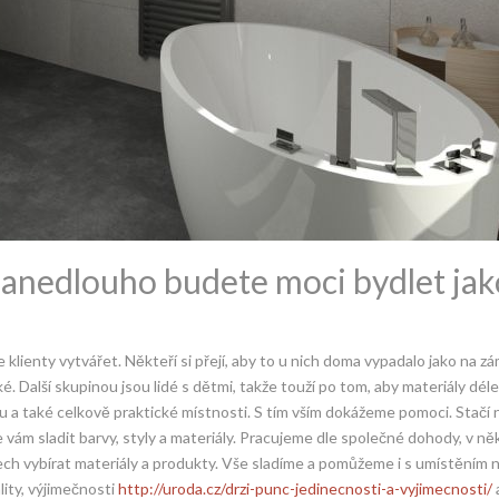
zanedlouho budete moci bydlet jak
lienty vytvářet. Někteří si přejí, aby to u nich doma vypadalo jako na zám
é. Další skupinou jsou lidé s dětmi, takže touží po tom, aby materiály déle
 a také celkově praktické místnosti. S tím vším dokážeme pomoci. Stačí 
ám sladit barvy, styly a materiály. Pracujeme dle společné dohody, v ně
ech vybírat materiály a produkty. Vše sladíme a pomůžeme i s umístěním 
lity, výjimečnosti
http://uroda.cz/drzi-punc-jedinecnosti-a-vyjimecnosti/