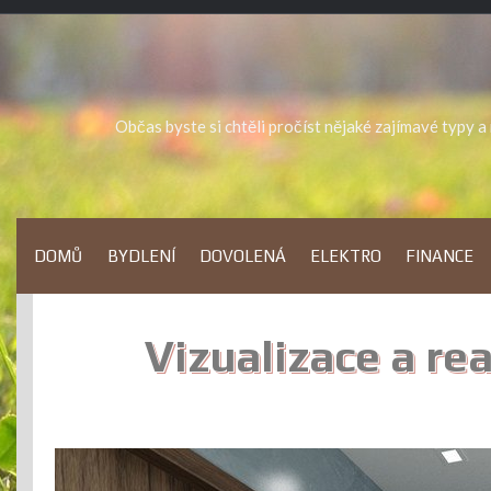
Skip
to
content
Občas byste si chtěli pročíst nějaké zajímavé typy 
DOMŮ
BYDLENÍ
DOVOLENÁ
ELEKTRO
FINANCE
Vizualizace a r