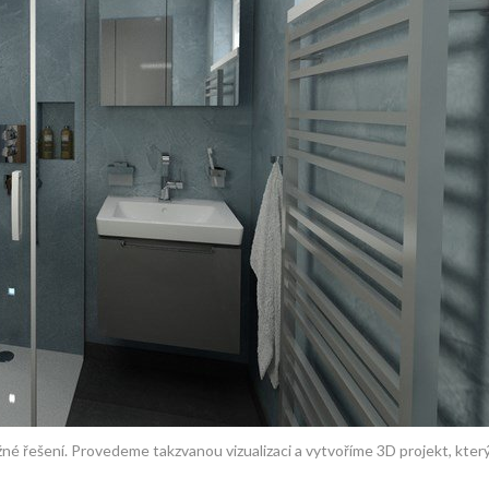
é řešení. Provedeme takzvanou vizualizaci a vytvoříme 3D projekt, který