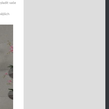
ladit vaše
nějších