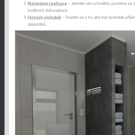
Následuje realizace
– Jakmile vše schválíte, pustíme se 
bydlení k dokonalosti.
Hotový výsledek
– Snažím se o to, aby byl výsledek příj
zákazníků.