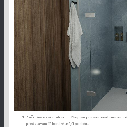
Začínáme s vizualizací
– Nejprve pro vás navrhneme možn
představám již konkrétnější podobu.