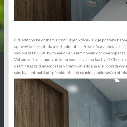
Od jednoho ke druhému chytí už jen krůček. Co je potřeba k tomu
správný krok kupředu a rozhodnout se, že se něco změní. Jakmile
vaši představu, jak by to mělo ve vašem novém domově vypadat. C
Velkou sedací soupravu? Nebo naopak velkou kuchyni? Chcete mí
dětmi? Každá domácnost je v tomto ohledu jiná a její požadavky
vám bydlení mohli přizpůsobit přesně na míru, podle vašich předs