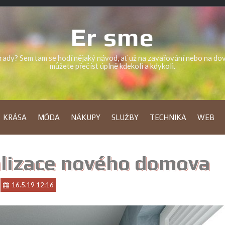
Er sme
a rady? Sem tam se hodí nějaký návod, ať už na zavařování nebo na d
můžete přečíst úplně kdekoli a kdykoli.
KRÁSA
MÓDA
NÁKUPY
SLUŽBY
TECHNIKA
WEB
ealizace nového domova
16.5.19 12:16