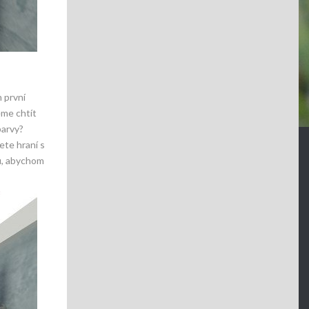
 první
eme chtít
barvy?
te hraní s
u, abychom