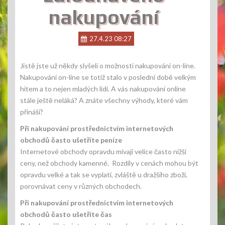
nakupování
27.4.23 08:27
Jistě jste už někdy slyšeli o možnosti nakupování on-line.
Nakupování on-line se totiž stalo v poslední době velkým
hitem a to nejen mladých lidí. A vás nakupování online
stále ještě neláká? A znáte všechny výhody, které vám
přináší?
Při nakupování prostřednictvím internetových
obchodů často ušetříte peníze
Internetové obchody opravdu mívají velice často nižší
ceny, než obchody kamenné. Rozdíly v cenách mohou být
opravdu velké a tak se vyplatí, zvláště u dražšího zboží,
porovnávat ceny v různých obchodech.
Při nakupování prostřednictvím internetových
obchodů často ušetříte čas