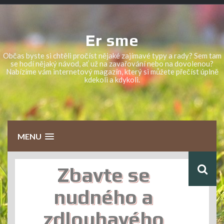
Skip
to
content
Er sme
Občas byste si chtěli pročíst nějaké zajímavé typy a rady? Sem tam
se hodí nějaký návod, ať už na zavařování nebo na dovolenou?
Nabízíme vám internetový magazín, který si můžete přečíst úplně
kdekoli a kdykoli.
MENU
Zbavte se
nudného a
zdlouhavého