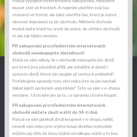
Pokud využijete internetového nakupování, nebudete
muset stát ve frontách. A nejenže ušetříte svůj čas
strávený ve frontě, ale také ušetříte čas, který je nutný
věnovat dopravení se do obchodu. Některé obchody
možná máte hned na cestě do práce, do většiny obchodů
to ale tak blízko nemáte.
Při nakupování prostřednictvím internetových
obchodů nenakupujete zbytečnosti
Stává se vám někdy, že v obchodě nekoupíte jen zboží,
pro které jste původně přišli, ale odnášíte si domů i
spoustu zboží, které vás zaujalo až cestou k pokladně?
Potřebujete opravdu tyto věci nebo jste se jen nechali
zlákat jejich správným umístěním? Toto se vám v e-shopu
nestane. Utrácejte jen za to, co opravdu chcete koupit.
Při nakupování prostřednictvím internetových
obchodů můžete zboží vrátit do 14-ti dnů
Pokud se vám jakékoli zboží koupené v e-shopu nelíbí,
nesedí vám nebo jste si jeho koupi zkrátka rozmysleli,
můžete jej vždy do dvou týdnů od nákupu vrátit a to bez