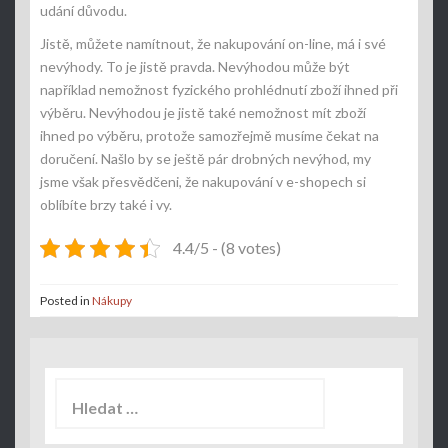
udání důvodu.
Jistě, můžete namítnout, že nakupování on-line, má i své
nevýhody. To je jistě pravda. Nevýhodou může být
například nemožnost fyzického prohlédnutí zboží ihned při
výběru. Nevýhodou je jistě také nemožnost mít zboží
ihned po výběru, protože samozřejmě musíme čekat na
doručení. Našlo by se ještě pár drobných nevýhod, my
jsme však přesvědčeni, že nakupování v e-shopech si
oblíbíte brzy také i vy.
4.4/5 - (8 votes)
Posted in
Nákupy
Vyhledávání