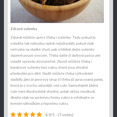
Zdravé sušenky
Zdravě můžete upéct třeba i sušenky. Tedy, pokud je
osladíte tak nebudou úplně nejzdravější, pokud však
netrváte na sladké chuti, pak si klidně dejte sušenky
slazené pouze ovocem. Třeba datle či datlová pasta umí
osladit opravdu dostatečně. Zkusit můžete třeba i
banánové sušenky bez cukru, které jsou vhodné
především pro děti. Sladit můžete třeba i přírodními
sladidly, jako je javorový sirup či třeba již zpracovaná paela,
která je o trochu zdravější, než cukr. Samozřejmě žádný
cukr není dlouhodobě vhodný, avšak občas neuškodí,
dbejte však na správnou formu cukru a vyhýbejte se
levným náhražkám a řepnému cukru.
4.9/5 - (7 votes)