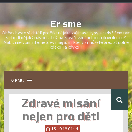
Skip
to
content
Er sme
Občas byste si chtěli pročíst nějaké zajímavé typy a rady? Sem tam
se hodí nějaký návod, ať už na zavařování nebo na dovolenou?
Nabízíme vám internetový magazín, který si můžete přečíst úplně
kdekoli a kdykoli.
MENU
Zdravé mlsání
nejen pro děti
15.10.19 01:14