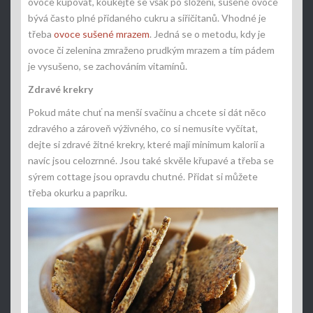
ovoce kupovat, koukejte se však po složení, sušené ovoce
bývá často plné přidaného cukru a siřičitanů. Vhodné je
třeba
ovoce sušené mrazem
. Jedná se o metodu, kdy je
ovoce či zelenina zmraženo prudkým mrazem a tím pádem
je vysušeno, se zachováním vitamínů.
Zdravé krekry
Pokud máte chuť na menší svačinu a chcete si dát něco
zdravého a zároveň výživného, co si nemusíte vyčítat,
dejte si zdravé žitné krekry, které mají minimum kalorií a
navíc jsou celozrnné. Jsou také skvěle křupavé a třeba se
sýrem cottage jsou opravdu chutné. Přidat si můžete
třeba okurku a papriku.