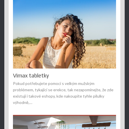
Vimax tabletky
Pokud potřebujete pomoci s velkým mužským
problémem, tykající se erekce, tak nezapomínejte, že zde
existují i takové eshopy, kde nakoupíte tyhle pilulky
výhodně,…