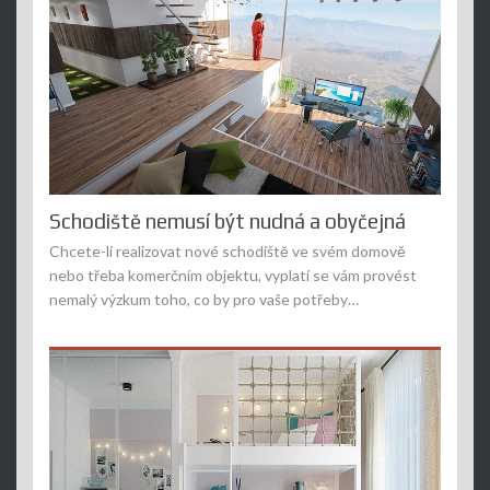
Schodiště nemusí být nudná a obyčejná
Chcete-li realizovat nové schodiště ve svém domově
nebo třeba komerčním objektu, vyplatí se vám provést
nemalý výzkum toho, co by pro vaše potřeby…