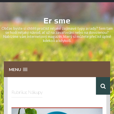
Skip
to
content
Er sme
Občas byste si chtěli pročíst nějaké zajímavé typy a rady? Sem tam
se hodí nějaký návod, ať už na zavařování nebo na dovolenou?
Nabízíme vám internetový magazín, který si můžete přečíst úplně
kdekoli a kdykoli.
MENU
Rubrika:
Nákupy