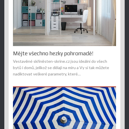
Mějte všechno hezky pohromadě!
Vestavěné skříněsten-skrine.cz jsou ideální do všech
bytů i domů, jelikož se dělají na míru a Vy si tak můžete
nadiktovat veškeré parametry, které…