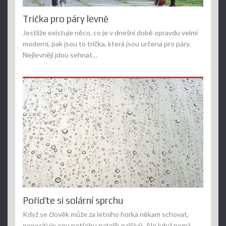
Trička pro páry levně
Jestliže existuje něco, co je v dnešní době opravdu velmi
moderní, pak jsou to trička, která jsou určena pro páry.
Nejlevněji jdou sehnat…
Pořiďte si solární sprchu
Když se člověk může za letního horka někam schovat,
nepociťuje onu potřebu natolik palčivě. Ale když nemá