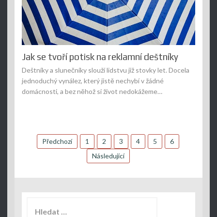
Jak se tvoří potisk na reklamní deštníky
Deštníky a slunečníky slouží lidstvu již stovky let. Docela
jednoduchý vynález, který jistě nechybí v žádné
domácnosti, a bez něhož si život nedokážeme…
Stránkování
Předchozí
1
2
3
4
5
6
příspěvků
Následující
Vyhledávání