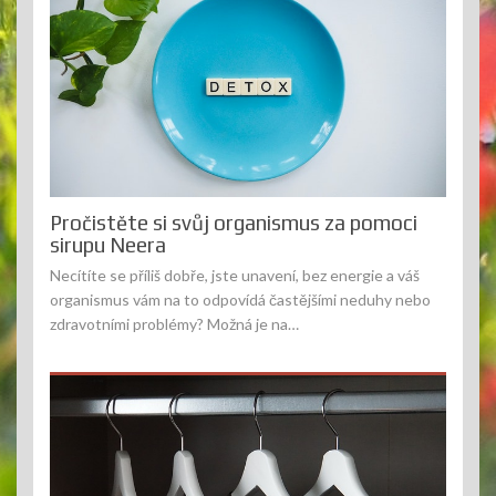
Pročistěte si svůj organismus za pomoci
sirupu Neera
Necítíte se příliš dobře, jste unavení, bez energie a váš
organismus vám na to odpovídá častějšími neduhy nebo
zdravotními problémy? Možná je na…