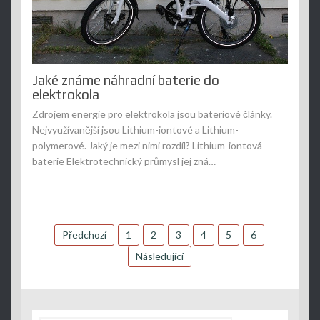
Jaké známe náhradní baterie do
elektrokola
Zdrojem energie pro elektrokola jsou bateriové články.
Nejvyužívanější jsou Lithium-iontové a Lithium-
polymerové. Jaký je mezi nimi rozdíl? Lithium-iontová
baterie Elektrotechnický průmysl jej zná…
Stránkování
Předchozí
1
2
3
4
5
6
příspěvků
Následující