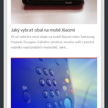
Jaký vybrat obal na mobil Xiaomi
Ať už vybíráte mezi obaly na mobil Xiaomi nebo Samsung,
Huawei, Doogee, či jiného výrobce, musíte volit z pestré
nabídky nejrůznějších materiálů. Jaké…