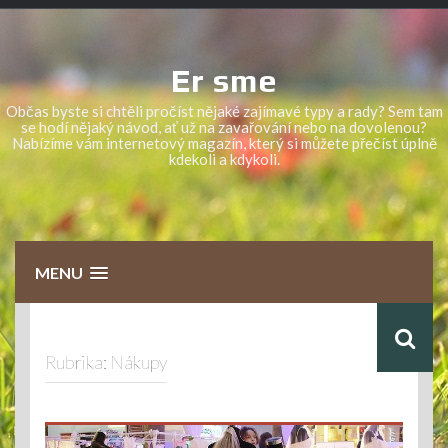
Skip
to
content
Er sme
Občas byste si chtěli pročíst nějaké zajímavé typy a rady? Sem tam
se hodí nějaký návod, ať už na zavařování nebo na dovolenou?
Nabízíme vám internetový magazín, který si můžete přečíst úplně
kdekoli a kdykoli.
MENU
Rubrika:
Nákupy