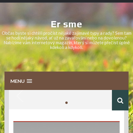
Skip
to
content
Er sme
Občas byste si chtěli pročíst nějaké zajímavé typy a rady? Sem tam
se hodí nějaký návod, ať už na zavařování nebo na dovolenou?
Nabízíme vám internetový magazín, který si můžete přečíst úplně
kdekoli a kdykoli.
MENU