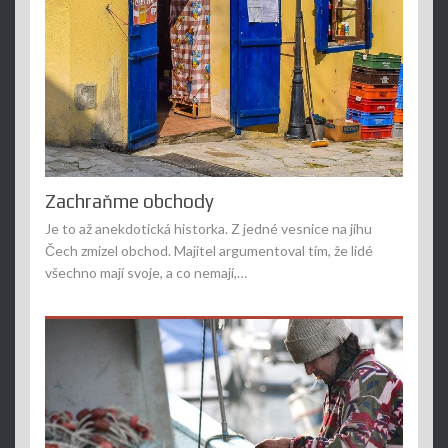
Zachraňme obchody
Je to až anekdotická historka. Z jedné vesnice na jihu
Čech zmizel obchod. Majitel argumentoval tím, že lidé
všechno mají svoje, a co nemají,…