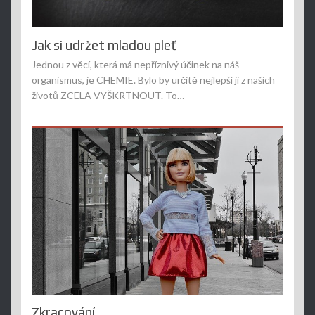
Jak si udržet mladou pleť
Jednou z věcí, která má nepříznivý účinek na náš
organismus, je CHEMIE. Bylo by určitě nejlepší ji z našich
životů ZCELA VYŠKRTNOUT. To…
Zkracování