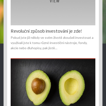
Revoluční způsob investování je zde!
Pokud jste již někdy ve svém životě zkoušeli investovat a
využívali jste k tomu různé investiční nástroje, fondy,
akcie nebo dluhopisy, pak jistě…