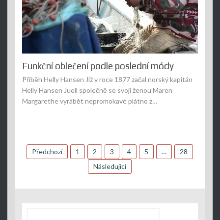
Funkční oblečení podle poslední módy
Příběh Helly Hansen Již v roce 1877 začal norský kapitán
Helly Hansen Juell společně se svojí ženou Maren
Margarethe vyrábět nepromokavé plátno z…
Stránkování
Předchozí
1
2
3
4
5
…
28
příspěvků
Následující
Vyhledávání