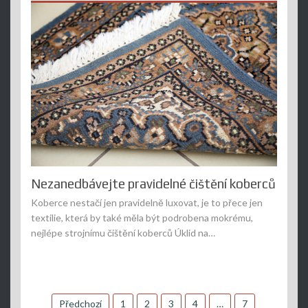
Nezanedbávejte pravidelné čištění koberců
Koberce nestačí jen pravidelně luxovat, je to přece jen
textilie, která by také měla být podrobena mokrému,
nejlépe strojnímu čištění koberců Úklid na…
Stránkování
Předchozí
1
2
3
4
…
7