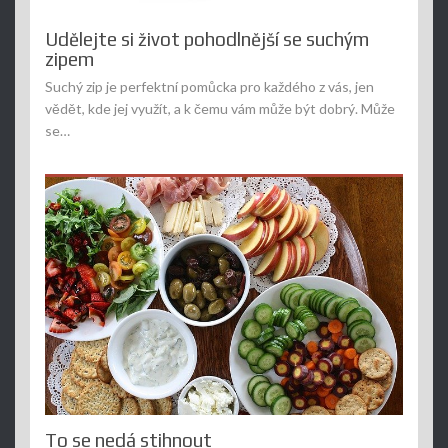
Udělejte si život pohodlnější se suchým
zipem
Suchý zip je perfektní pomůcka pro každého z vás, jen
vědět, kde jej využít, a k čemu vám může být dobrý. Může
se…
To se nedá stihnout