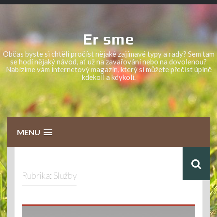
Skip
to
content
Er sme
Občas byste si chtěli pročíst nějaké zajímavé typy a rady? Sem tam
se hodí nějaký návod, ať už na zavařování nebo na dovolenou?
Nabízíme vám internetový magazín, který si můžete přečíst úplně
kdekoli a kdykoli.
MENU
Rubrika:
Služby