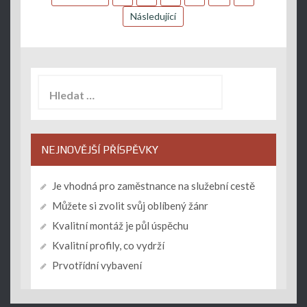
příspěvků
Následující
Vyhledávání
NEJNOVĚJŠÍ PŘÍSPĚVKY
Je vhodná pro zaměstnance na služební cestě
Můžete si zvolit svůj oblíbený žánr
Kvalitní montáž je půl úspěchu
Kvalitní profily, co vydrží
Prvotřídní vybavení