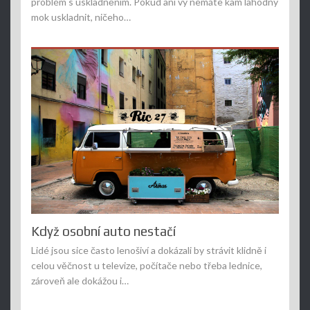
problém s uskladněním. Pokud ani vy nemáte kam lahodný
mok uskladnit, ničeho…
Když osobní auto nestačí
Lidé jsou sice často lenošiví a dokázali by strávit klidně i
celou věčnost u televize, počítače nebo třeba lednice,
zároveň ale dokážou i…