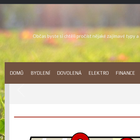
Skip
to
content
Občas byste si chtěli pročíst nějaké zajímavé typy 
DOMŮ
BYDLENÍ
DOVOLENÁ
ELEKTRO
FINANCE