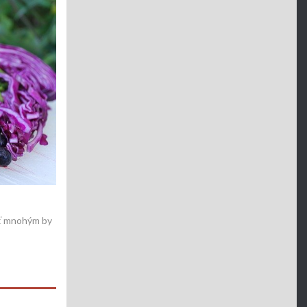
dyť mnohým by