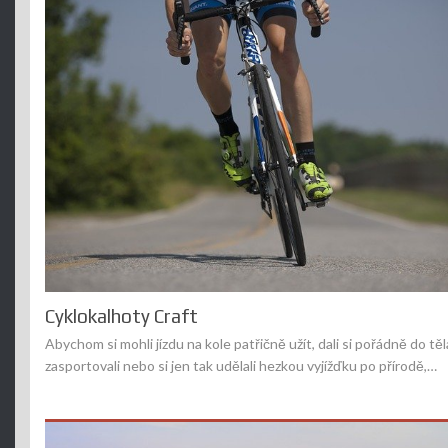
Cyklokalhoty Craft
Abychom si mohli jízdu na kole patřičně užít, dali si pořádně do těl
zasportovali nebo si jen tak udělali hezkou vyjížďku po přírodě,…