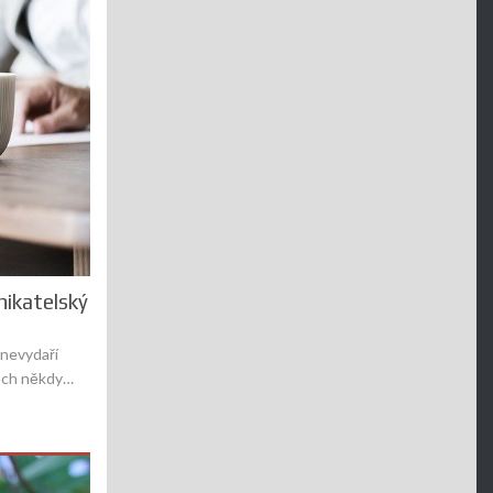
nikatelský
 nevydaří
ěch někdy…