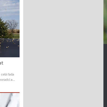
at
 celá řada
poradci a…