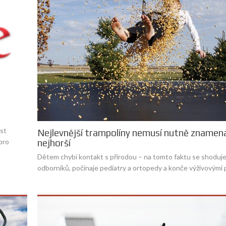
ost
Nejlevnější trampolíny nemusí nutně znamen
pro
nejhorší
Dětem chybí kontakt s přírodou – na tomto faktu se shoduje
odborníků, počínaje pediatry a ortopedy a konče výživovými 