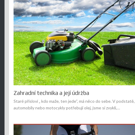
Zahradní technika a její údržba
Staré přísloví „ kdo maže, ten jede“, má něco do sebe. V podstatě, 
automobily nebo motocykly potřebují olej, jsme si zvykli,…