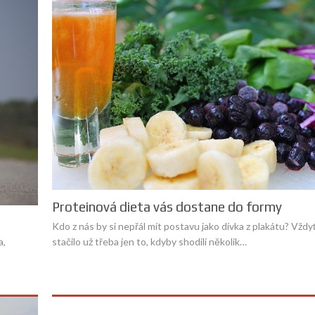
Proteinová dieta vás dostane do formy
Kdo z nás by si nepřál mít postavu jako dívka z plakátu? Vž
stačilo už třeba jen to, kdyby shodili několik…
a,