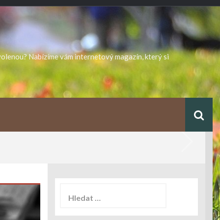
ovolenou? Nabízíme vám internetový magazín, který si
Vyhledávání