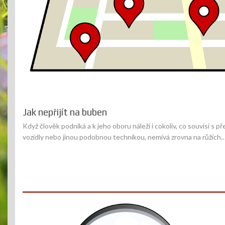
Jak nepřijít na buben
Když člověk podniká a k jeho oboru náleží i cokoliv, co souvisí s p
vozidly nebo jinou podobnou technikou, nemívá zrovna na růžích