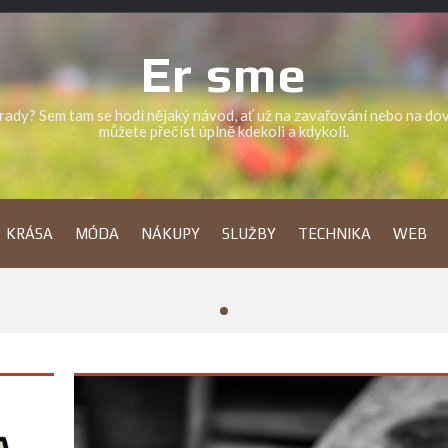
Er sme
a rady? Sem tam se hodí nějaký návod, ať už na zavařování nebo na d
můžete přečíst úplně kdekoli a kdykoli.
KRÁSA
MÓDA
NÁKUPY
SLUŽBY
TECHNIKA
WEB