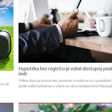
Hypotéka bez registru je volně dostupný pod
úvěr
Vidina zisku je krásná věc, jenomže co když se to v podnikání
to, že
podle našich představ a stane se něco nečekaného? Neúsp