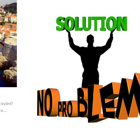
tování?
áte…