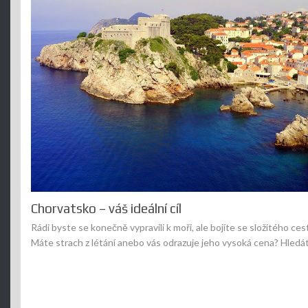
Chorvatsko – váš ideální cíl
Rádi byste se konečně vypravili k moři, ale bojíte se složitého ces
Máte strach z létání anebo vás odrazuje jeho vysoká cena? Hled