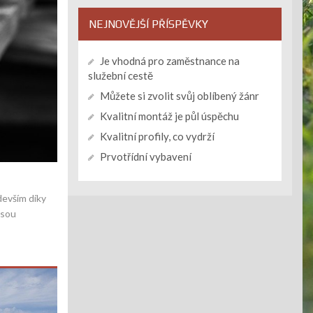
NEJNOVĚJŠÍ PŘÍSPĚVKY
Je vhodná pro zaměstnance na
služební cestě
Můžete si zvolit svůj oblíbený žánr
Kvalitní montáž je půl úspěchu
Kvalitní profily, co vydrží
Prvotřídní vybavení
devším díky
jsou