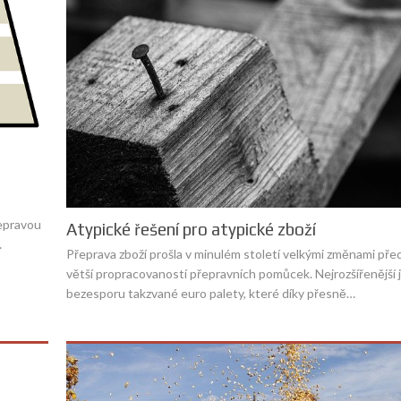
řepravou
Atypické řešení pro atypické zboží
…
Přeprava zboží prošla v minulém století velkými změnami pře
větší propracovaností přepravních pomůcek. Nejrozšířenější 
bezesporu takzvané euro palety, které díky přesně…